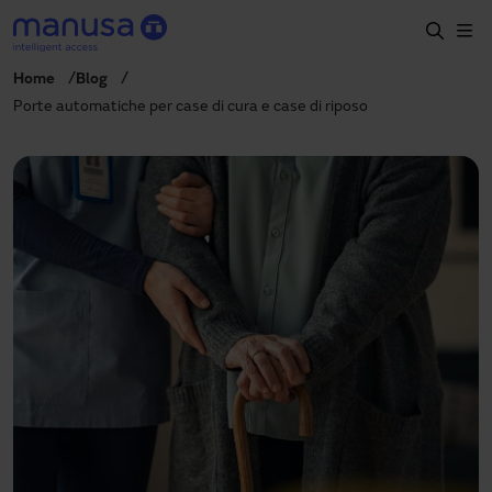
Salta al contenuto principale
Home
Blog
Home
Porte automatiche per case di cura e case di riposo
Prodotti e settori
Servizi
Prescrizione
Progetti
Blog
Chi siamo
IT
+39 035 0403069
italia@manusa.com