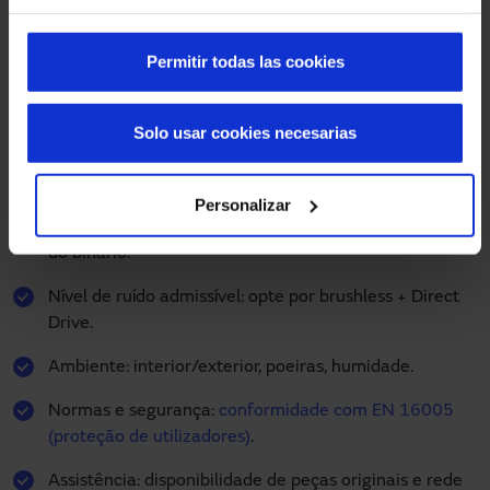
Ao escolher um motor para porta automática, é
importante considerar:
Permitir todas las cookies
Identifique a tipologia: correr, batente, giratória,
hermética.
Solo usar cookies necesarias
Ciclo de uso: nº de aberturas/dia (residencial,
comercial, hospitalar).
Personalizar
Massa da folha e vão de passagem: dimensionamento
do binário.
Nível de ruído admissível: opte por brushless + Direct
Drive.
Ambiente: interior/exterior, poeiras, humidade.
Normas e segurança:
conformidade com EN 16005
(proteção de utilizadores)
.
Assistência: disponibilidade de peças originais e rede