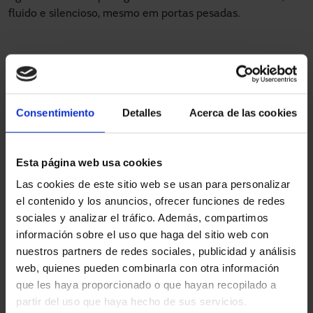
fluido e silencioso, mesmo em portas pesadas.
Resultado:
Maior capacidade de carga;
Consentimiento
Detalles
Acerca de las cookies
Menor desgaste ao longo do tempo;
Operação notavelmente mais silenciosa.
Esta página web usa cookies
Las cookies de este sitio web se usan para personalizar
el contenido y los anuncios, ofrecer funciones de redes
Em combinação com o motor brushless e o controlo
sociales y analizar el tráfico. Además, compartimos
sinusoidal, o resultado é um sistema que redefine o
información sobre el uso que haga del sitio web con
conceito de movimento automático sem fricção.
nuestros partners de redes sociales, publicidad y análisis
web, quienes pueden combinarla con otra información
Como escolher o motor da porta
que les haya proporcionado o que hayan recopilado a
automática
partir del uso que haya hecho de sus servicios.