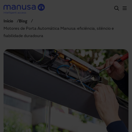
Passar para o conteúdo principal
Início
Blog
Início
Motores de Porta Automática Manusa: eficiência, silêncio e
fiabilidade duradoura
Produtos e setores
Serviços
Especificação
Projetos
Blog
Sobre nós
PT-PT
+351 214 787 270
portugal@manusa.com