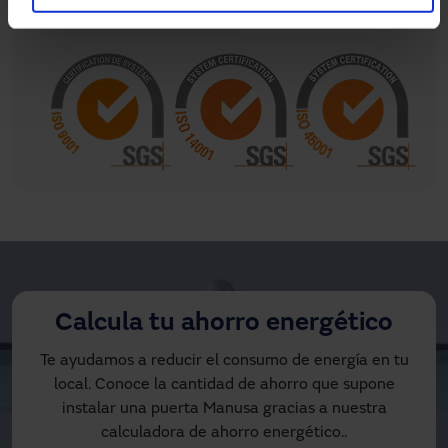
Calcula tu ahorro energético
Te ayudamos a reducir el consumo de energía en tu
local. Conoce la cantidad de ahorro que supone
instalar una puerta Manusa gracias a nuestra
calculadora de ahorro energético..