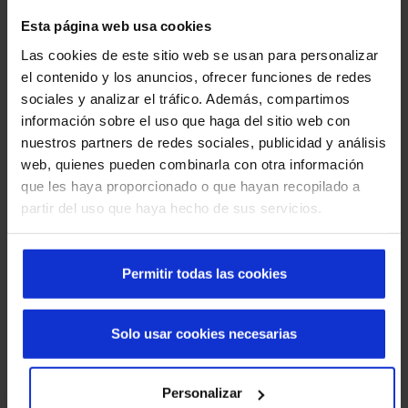
Trabajamos con proveedores locales, 
Esta página web usa cookies
minimizando el impacto logístico de nuestras 
Las cookies de este sitio web se usan para personalizar
operaciones.
el contenido y los anuncios, ofrecer funciones de redes
sociales y analizar el tráfico. Además, compartimos
información sobre el uso que haga del sitio web con
nuestros partners de redes sociales, publicidad y análisis
Más allá del cumplimiento:
web, quienes pueden combinarla con otra información
que les haya proporcionado o que hayan recopilado a
innovación responsable
partir del uso que haya hecho de sus servicios.
Manusa está certificada bajo las normas
ISO 14001
(gestión ambiental),
ISO 9001 (gestión de calidad)
y la
ISO 45001
(gestión de seguridad y salud en el
Permitir todas las cookies
trabajo)
. Además, integramos la sostenibilidad desde
el diseño, desarrollando productos que mejoran la
Solo usar cookies necesarias
eficiencia energética de los edificios al contribuir con
el aislamiento térmico y la bioconstrucción.
Personalizar
Descarga los certificados