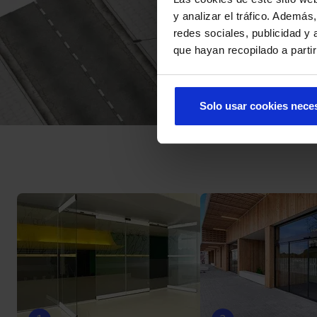
y analizar el tráfico. Ademá
redes sociales, publicidad y
que hayan recopilado a parti
Solo usar cookies nece