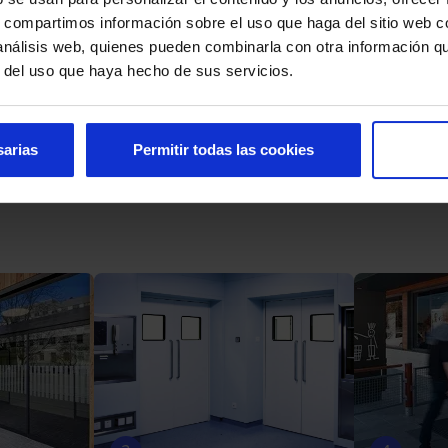
s, compartimos información sobre el uso que haga del sitio web 
 análisis web, quienes pueden combinarla con otra información q
5
r del uso que haya hecho de sus servicios.
sarias
Permitir todas las cookies