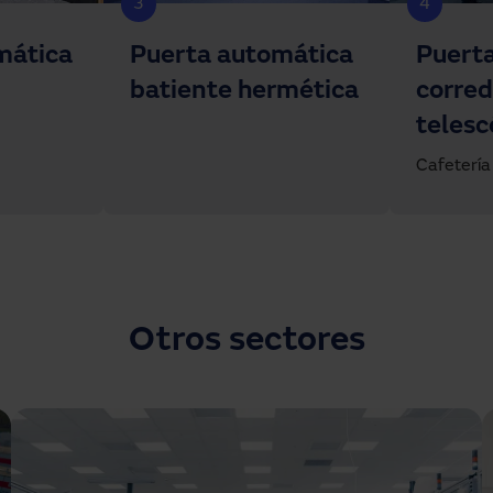
3
4
mática
Puerta automática
Puert
batiente hermética
corred
telesc
Cafetería
Otros sectores