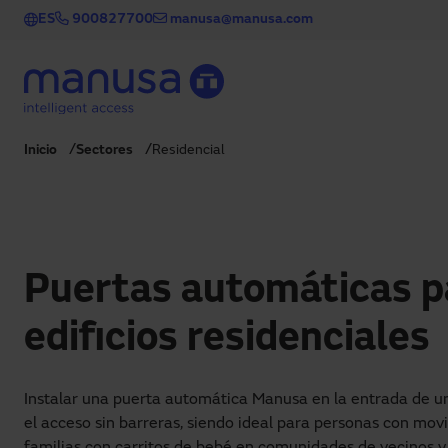
Pasar al contenido principal
ES
900827700
manusa@manusa.com
Inicio
Sectores
Residencial
Puertas automáticas p
edificios residenciales
Instalar una puerta automática Manusa en la entrada de un 
el acceso sin barreras, siendo ideal para personas con movi
familias con carritos de bebé en comunidades de vecinos y 