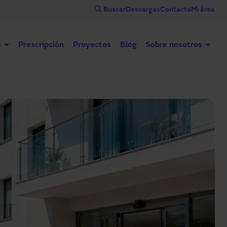
Buscar
Descargas
Contacto
Mi área
s
Prescripción
Proyectos
Blog
Sobre nosotros
Puertas automáticas
Puertas industriales
Con