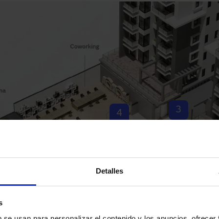
3
4
2
Detalles
s
b se usan para personalizar el contenido y los anuncios, ofrecer