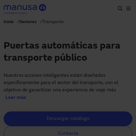
Pasar al contenido principal
Inicio
Sectores
Transporte
Inicio
Productos y sectores
Puertas automáticas para
Servicios
transporte público
Prescripción
Proyectos
Nuestros accesos inteligentes están diseñados
específicamente para el sector del transporte, con el
Blog
objetivo de garantizar una experiencia de viaje más
cómoda y fluida para millones de usuarios diarios
Leer más
Sobre nosotros
mediante puertas automáticas para estaciones y
terminales. Nuestras soluciones de accesos peatonales
ES
Descargar catálogo
para transporte se han diseñado para optimizar el flujo de
900827700
pasajeros, mejorando la eficiencia en estaciones,
manusa@manusa.com
Contacta
terminales, andenes y zonas de embarque, contribuyendo