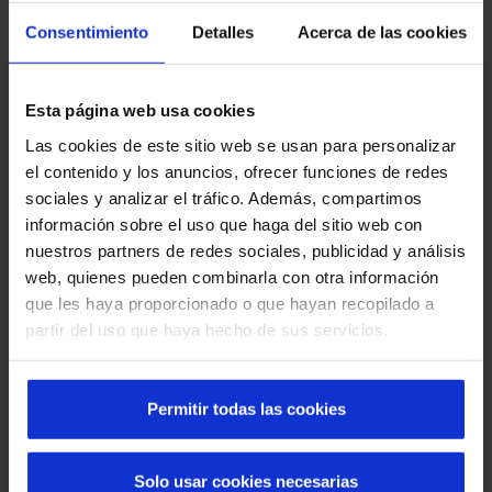
Consentimiento
Detalles
Acerca de las cookies
Esta página web usa cookies
Las cookies de este sitio web se usan para personalizar
1
el contenido y los anuncios, ofrecer funciones de redes
sociales y analizar el tráfico. Además, compartimos
Puerta automática corredera
información sobre el uso que haga del sitio web con
antipánico
nuestros partners de redes sociales, publicidad y análisis
web, quienes pueden combinarla con otra información
Zona de salida
que les haya proporcionado o que hayan recopilado a
partir del uso que haya hecho de sus servicios.
Otros sectores
Permitir todas las cookies
Solo usar cookies necesarias