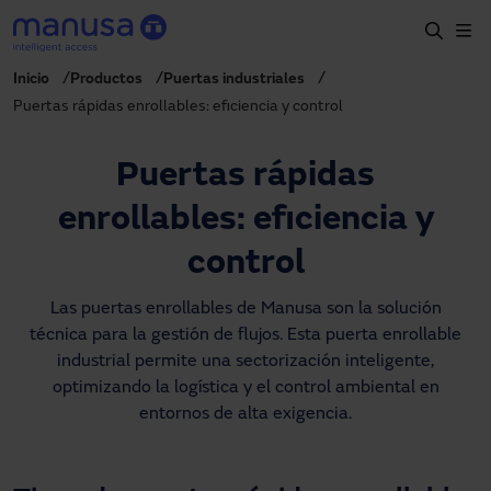
Pasar al contenido principal
Inicio
Productos
Puertas industriales
Inicio
Puertas rápidas enrollables: eficiencia y control
Productos y sectores
Puertas rápidas
Servicios
enrollables: eficiencia y
Prescripción
control
Proyectos
Las puertas enrollables de Manusa son la solución
Blog
técnica para la gestión de flujos. Esta puerta enrollable
Sobre nosotros
industrial permite una sectorización inteligente,
optimizando la logística y el control ambiental en
ES
entornos de alta exigencia.
900827700
manusa@manusa.com