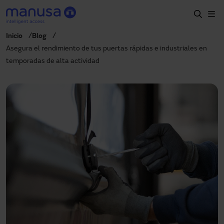
Skip to main content
Inicio
Blog
Home
Asegura el rendimiento de tus puertas rápidas e industriales en
temporadas de alta actividad
Productos y sectores
Servicios
Especificación
Proyectos
Blog
Sobre nosotros
ES-LATAM
+34 935 915 700
manusa@manusa.com