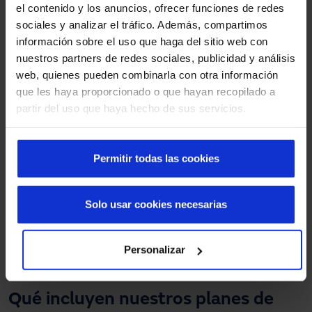
el contenido y los anuncios, ofrecer funciones de redes
periódicas que permiten prevenir posibles fallos que
sociales y analizar el tráfico. Además, compartimos
pueden causar una parada operativa.
información sobre el uso que haga del sitio web con
nuestros partners de redes sociales, publicidad y análisis
Alargar la vida útil de tus puertas
, manteniendo sus
web, quienes pueden combinarla con otra información
prestaciones originales y mejorando el retorno de la
que les haya proporcionado o que hayan recopilado a
inversión.
partir del uso que haya hecho de sus servicios.
Mejorar la seguridad
de las personas, mercancías e
instalaciones, garantizando un funcionamiento
preciso acorde a la normativa vigente.
Permitir todas las cookies
Optimizar el rendimiento
, al asegurar la agilidad
necesaria de los ciclos de apertura y cierre, así como
Solo usar cookies necesarias
las funcionalidades propias de cada acceso.
Reducir costes operativos
al mantener la continuidad
Personalizar
de la cadena de producción.
Qué incluyen nuestros planes de