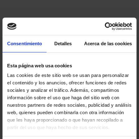
Cierre hermético
El sonido viaja por el aire, por lo que cualquier ranura o
desalineación en el perímetro de la puerta puede
Consentimiento
Detalles
Acerca de las cookies
comprometer la eficacia. Es por ello que una puerta
automática mal sellada no podrá aislar correctamente la
acústica del edificio.
Esta página web usa cookies
Las cookies de este sitio web se usan para personalizar
Algunas puertas automáticas cuentan con sensores y
el contenido y los anuncios, ofrecer funciones de redes
mecanismos de control del cierre que aseguran que la
sociales y analizar el tráfico. Además, compartimos
puerta se ha cerrado por completo, sin dejar huecos y
información sobre el uso que haga del sitio web con
reduciendo así el riesgo de fuga de sonido.
nuestros partners de redes sociales, publicidad y análisis
web, quienes pueden combinarla con otra información
que les haya proporcionado o que hayan recopilado a
Tipos de apertura
partir del uso que haya hecho de sus servicios.
Aunque las puertas automáticas en general ayudan en el