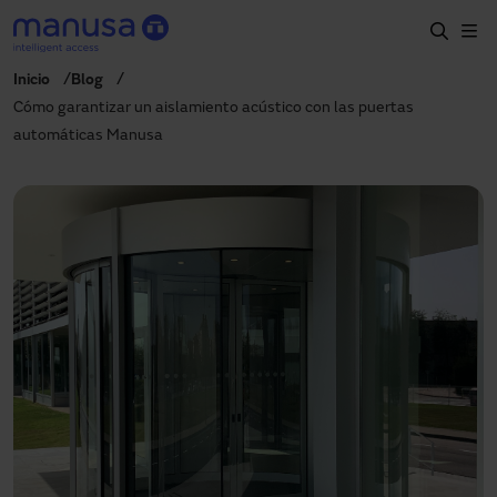
Skip to main content
Inicio
Blog
Home
Cómo garantizar un aislamiento acústico con las puertas
automáticas Manusa
Productos y sectores
Servicios
Especificación
Proyectos
Blog
Sobre nosotros
ES-LATAM
+34 935 915 700
manusa@manusa.com