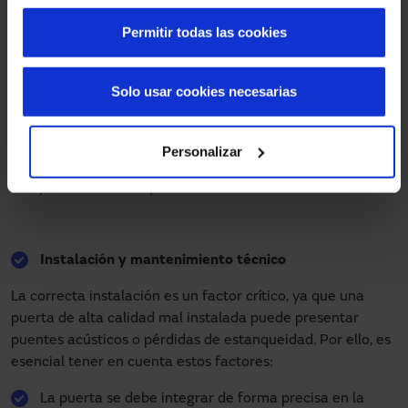
control de ruidos, hay algunos modelos que son capaces de
Permitir todas las cookies
garantizar el aislamiento acústico en espacios más
transitados. En este sentido, las
puertas giratorias
son una
buena solución que, a su vez, también garantiza la
Solo usar cookies necesarias
accesibilidad de las personas. Gracias a su diseño circular,
consigue mantener una separación constante del
ambiente exterior, incluso con un flujo constante de
Personalizar
personas. Esta forma geométrica evita la apertura
completa directa, lo que reduce la entrada de ruido.
Instalación y mantenimiento técnico
La correcta instalación es un factor crítico, ya que una
puerta de alta calidad mal instalada puede presentar
puentes acústicos o pérdidas de estanqueidad. Por ello, es
esencial tener en cuenta estos factores:
La puerta se debe integrar de forma precisa en la