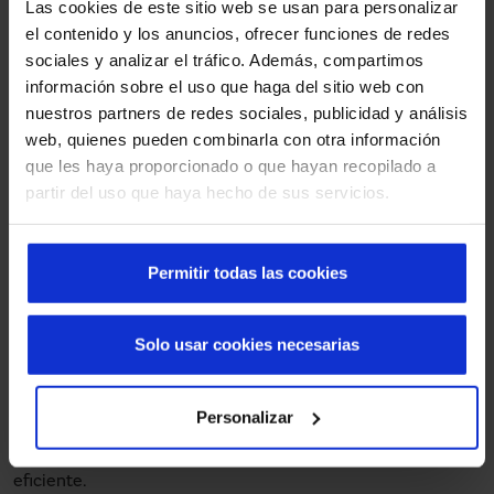
Las cookies de este sitio web se usan para personalizar
refuerzo en la lona, estas puertas son ideales para:
el contenido y los anuncios, ofrecer funciones de redes
sociales y analizar el tráfico. Además, compartimos
Accesos exteriores de grandes dimensiones
información sobre el uso que haga del sitio web con
Zonas con entradas y salidas continuas de vehículos
nuestros partners de redes sociales, publicidad y análisis
web, quienes pueden combinarla con otra información
Instalaciones logísticas e industriales con alta
que les haya proporcionado o que hayan recopilado a
actividad
partir del uso que haya hecho de sus servicios.
Permitir todas las cookies
Para tráfico intenso y movimiento
de maquinaria: puertas
Solo usar cookies necesarias
autorreparables
Cuando el tránsito de
carretillas elevadoras, transpaletas
Personalizar
o maquinaria
es constante, las
puertas rápidas
autorreparables
se convierten en la solución más
eficiente.