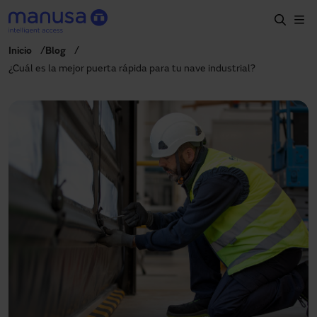
Skip to main content
Inicio
Blog
Home
¿Cuál es la mejor puerta rápida para tu nave industrial?
Productos y sectores
Servicios
Especificación
Proyectos
Blog
Sobre nosotros
ES-LATAM
+34 935 915 700
manusa@manusa.com