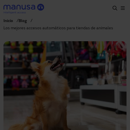
Skip to main content
Inicio
Blog
Home
Los mejores accesos automáticos para tiendas de animales
Productos y sectores
Servicios
Especificación
Proyectos
Blog
Sobre nosotros
ES-LATAM
+34 935 915 700
manusa@manusa.com