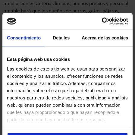
amplio, con estanterías limpias, buenos precios y personal
amable hará que los dueños de perros, gatos, pájaros,
peces o tortugas
no solamente realicen sus compras sino
que regresen pronto
para adquirir nuevos productos para
sus animales preferidos.
Consentimiento
Detalles
Acerca de las cookies
Es de gran importancia el acceso a la tienda para
mascotas ya que será lo que primero se encuentren los
Esta página web usa cookies
clientes al llegar. Las
puertas automáticas
se han
convertido en un elemento de innovación, diseño y buena
Las cookies de este sitio web se usan para personalizar
reputación en miles de inmuebles en todo el mundo.
el contenido y los anuncios, ofrecer funciones de redes
Contar con un acceso inteligente mejorará varios aspectos
sociales y analizar el tráfico. Además, compartimos
como la eficiencia energética, ya que no se darán bruscos
información sobre el uso que haga del sitio web con
cambios de temperatura ni incómodas corrientes de aire; o
nuestros partners de redes sociales, publicidad y análisis
la
lucha frente a virus y bacterias
gracias a que clientes y
web, quienes pueden combinarla con otra información
personal no tendrán que tocar las puertas de entrada y
que les haya proporcionado o que hayan recopilado a
salida con sus manos evitando así el contagio.
partir del uso que haya hecho de sus servicios.
Las mejores puertas automáticas