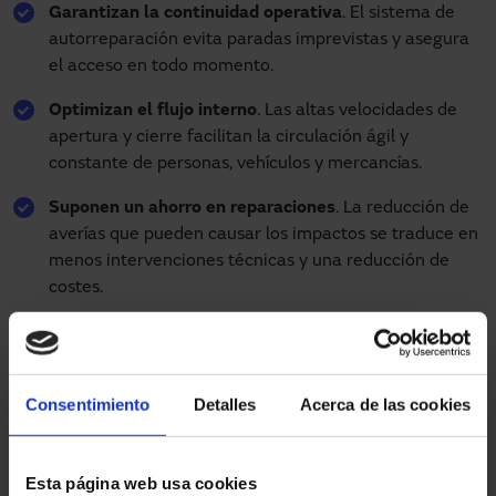
Garantizan la continuidad operativa
. El sistema de
autorreparación evita paradas imprevistas y asegura
el acceso en todo momento.
Optimizan el flujo interno
. Las altas velocidades de
apertura y cierre facilitan la circulación ágil y
constante de personas, vehículos y mercancías.
Suponen un ahorro en reparaciones
. La reducción de
averías que pueden causar los impactos se traduce en
menos intervenciones técnicas y una reducción de
costes.
Otorgan mayor seguridad para personas y
maquinaria
. La flexibilidad de la lona y la ausencia de
elementos rígidos minimizan los daños por colisión
Consentimiento
Detalles
Acerca de las cookies
accidental.
Alta durabilidad
. Gracias a su diseño, soportan un uso
Esta página web usa cookies
intensivo en entornos industriales exigentes.