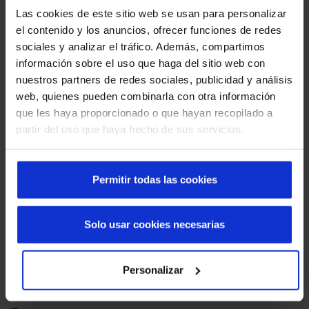
Las cookies de este sitio web se usan para personalizar
Se pueden personalizar
. En la lona se pueden añadir
el contenido y los anuncios, ofrecer funciones de redes
mirillas y serigrafiar colores corporativos, imágenes,
sociales y analizar el tráfico. Además, compartimos
logotipos o señalética, para adaptar el diseño de la
información sobre el uso que haga del sitio web con
puerta a la identidad y necesidades de cada entorno.
nuestros partners de redes sociales, publicidad y análisis
web, quienes pueden combinarla con otra información
Los cinco modelos de puertas
que les haya proporcionado o que hayan recopilado a
partir del uso que haya hecho de sus servicios.
autorreparables de Manusa
Para adaptarnos a las necesidades específicas de cada
entorno industrial o comercial, en Manusa ofrecemos cinco
Permitir todas las cookies
modelos de puertas autorreparables, cada uno diseñado
con características especiales.
Solo usar cookies necesarias
Puerta rápida autorreparable
. El modelo estándar, de
gran versatilidad para soluciones de interior en zonas
Personalizar
de producción y logística con tráfico frecuente, donde
se requiere
fiabilidad y rapidez
.