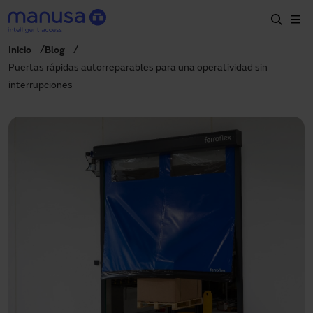
Skip to main content
Inicio
Blog
Home
Puertas rápidas autorreparables para una operatividad sin
interrupciones
Productos y sectores
Servicios
Especificación
Proyectos
Blog
Sobre nosotros
ES-LATAM
+34 935 915 700
manusa@manusa.com