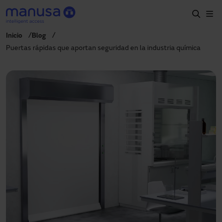
Skip to main content
Inicio
Blog
Home
Puertas rápidas que aportan seguridad en la industria química
Productos y sectores
Servicios
Especificación
Proyectos
Blog
Sobre nosotros
ES-LATAM
+34 935 915 700
manusa@manusa.com