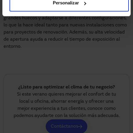
Personalizar
antiestática, evita las acumulaciones de carga eléctrica
que pueden generar chispas. Su diseño permite cubrir
grandes huecos y adaptarse a diferentes configuraciones,
lo que la hace ideal tanto para nuevas instalaciones como
para proyectos de renovación. Además, su alta velocidad
de apertura ayuda a reducir el tiempo de exposición al
entorno.
¿Listo para optimizar el clima de tu negocio?
Si este verano quieres mejorar el confort de tu
local u oficina, ahorrar energía y ofrecer una
mejor experiencia a tus clientes, conoce como
podemos ayudarte con la solución más adecuada.
Contáctanos