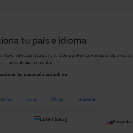
Inicio
Productos y sectores
Servicio
iona tu país e idioma
sa elevadora hidráulica
or favor selecciona tu país y tu idioma preferido. Podrás cambiar esta 
en cualquier momento.
sado en tu ubicación actual:
ES
ica
érica
Asia
África
Oceanía
cilitar la carga en cualquier
Luxembourg
, alimentación, etc.
Slovakia
les que se necesiten para el