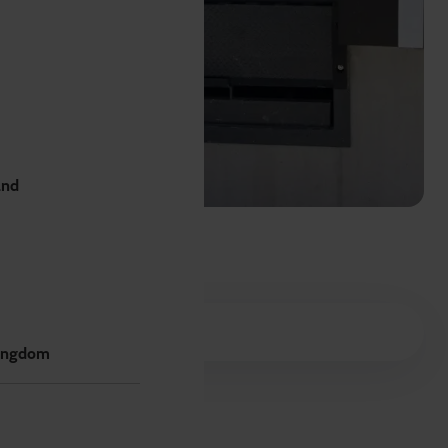
and
complementarios
ingdom