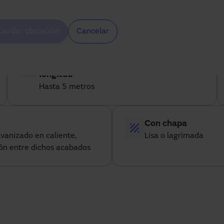
Especificaciones técnicas
uardar ubicación
Cancelar
Es posible su fabricación con una
longitud
Hasta 5 metros
Con chapa
lvanizado en caliente,
Lisa o lagrimada
ón entre dichos acabados