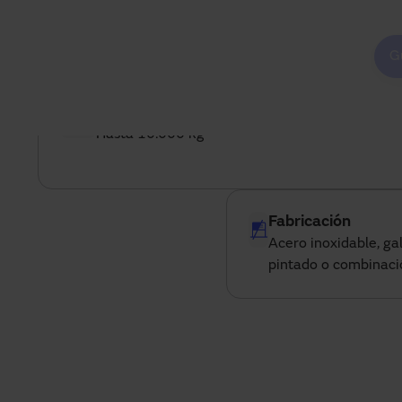
G
Carga
Hasta 10.000 kg
Fabricación
Acero inoxidable, ga
pintado o combinaci