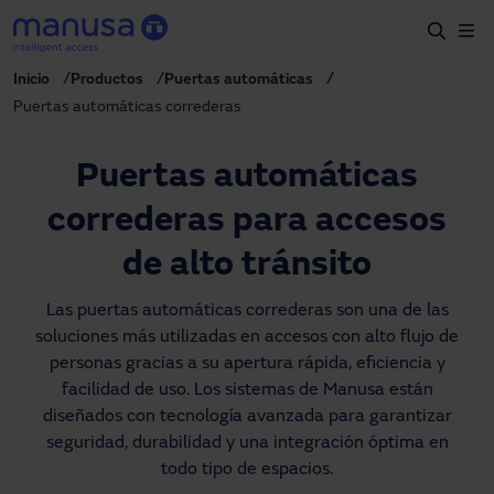
Pasar al contenido principal
Inicio
Productos
Puertas automáticas
Inicio
Puertas automáticas correderas
Productos y sectores
Puertas automáticas
Servicios
correderas para accesos
Prescripción
de alto tránsito
Proyectos
Las puertas automáticas correderas son una de las
Blog
soluciones más utilizadas en accesos con alto flujo de
Sobre nosotros
personas gracias a su apertura rápida, eficiencia y
facilidad de uso. Los sistemas de Manusa están
diseñados con tecnología avanzada para garantizar
ES
900827700
seguridad, durabilidad y una integración óptima en
manusa@manusa.com
todo tipo de espacios.