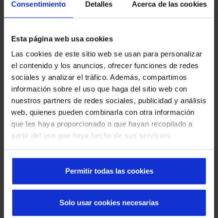
Consentimiento
Detalles
Acerca de las cookies
Esta página web usa cookies
Las cookies de este sitio web se usan para personalizar
Puerta automática corredera antirrobo RC2
el contenido y los anuncios, ofrecer funciones de redes
sociales y analizar el tráfico. Además, compartimos
Refuerza la protección frente a intrusiones.
información sobre el uso que haga del sitio web con
nuestros partners de redes sociales, publicidad y análisis
web, quienes pueden combinarla con otra información
que les haya proporcionado o que hayan recopilado a
partir del uso que haya hecho de sus servicios.
Permitir todas las cookies
Puerta automática corredera hermética
Solo usar cookies necesarias
cortafuego EI 90