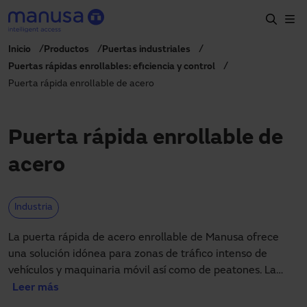
Pasar al contenido principal
Inicio
Productos
Puertas industriales
Inicio
Puertas rápidas enrollables: eficiencia y control
Puerta rápida enrollable de acero
Productos y sectores
Servicios
Puerta rápida enrollable de
Prescripción
acero
Proyectos
Blog
Industria
Sobre nosotros
La puerta rápida de acero enrollable de Manusa ofrece
una solución idónea para zonas de tráfico intenso de
ES
vehículos y maquinaria móvil así como de peatones. La
900827700
manusa@manusa.com
puerta rápida enrollable de acero es la mejor solución para
Leer más
zonas de tráfico intenso, como almacenes o muelles de