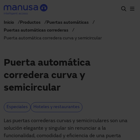
Pasar al contenido principal
Inicio
Productos
Puertas automáticas
Inicio
Puertas automáticas correderas
Puerta automática corredera curva y semicircular
Productos y sectores
Servicios
Puerta automática
Prescripción
corredera curva y
Proyectos
semicircular
Blog
Sobre nosotros
Especiales
Hoteles y restaurantes
ES
Las puertas correderas curvas y semicirculares son una
900827700
solución elegante y singular sin renunciar a la
manusa@manusa.com
funcionalidad, comodidad y eficiencia de una puerta