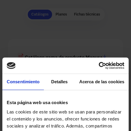
Catálogos
Planos
Fichas técnicas
Catálogo gama de producto Manusa
Consentimiento
Detalles
Acerca de las cookies
Preguntas frecuentes sobre
Esta página web usa cookies
puertas automáticas correderas
Las cookies de este sitio web se usan para personalizar
el contenido y los anuncios, ofrecer funciones de redes
curvas o semicirculares
sociales y analizar el tráfico. Además, compartimos
Encuentra respuestas a las dudas más comunes sobre las