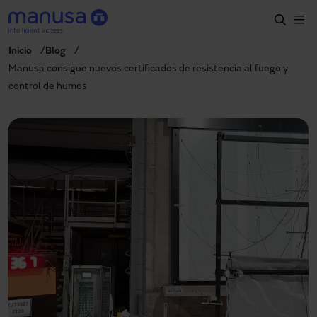
Pasar al contenido principal
Inicio
Blog
Inicio
Manusa consigue nuevos certificados de resistencia al fuego y
control de humos
Productos y sectores
Servicios
Prescripción
Proyectos
Blog
Sobre nosotros
ES
900827700
manusa@manusa.com