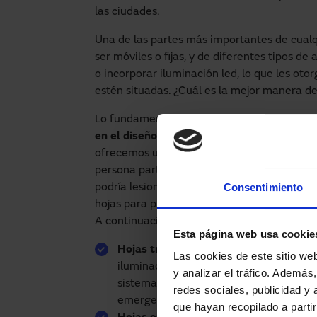
las ciudades.
Una de las partes más importantes de cual
ser móviles o fijas, y de diferentes tipos de
o incorporar iluminación led, lo que les ot
estén situadas. ¿Cuál es la mejor manera de
Lo fundamental es contar con una empresa 
en el diseño, la fabricación, la instalaci
ofrecemos un servicio técnico tras haber i
persona particular y sin experiencia instal
Consentimiento
podría lesionarse y dañar los componentes q
hojas para puertas automáticas Manusa segú
A continuación se puede ver un listado con 
Esta página web usa cookie
Hojas transparentes
: Con perfil único 
Las cookies de este sitio we
iluminación natural gracias a la transpa
y analizar el tráfico. Ademá
sistema de abatimiento antipánico de la
redes sociales, publicidad y
emergencia o vías de evacuación.
que hayan recopilado a parti