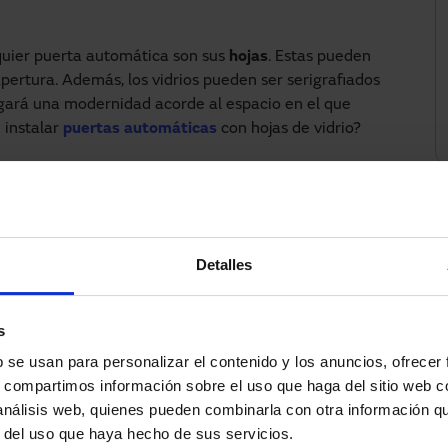
quier puerta automática son sus
hojas
. Estas pueden
 apertura. Además, los vidrios pueden ser serigrafiados
orgará una modernidad acorde al espacio en el que
 instalar
puertas automáticas
con hojas de vidrio?
instaladora autorizada.
En Manusa somos expertos
ón y el mantenimiento de puertas automáticas
. Además,
nstalado el producto. No es recomendable que una
e o intente reparar una puerta automática, ya que
Detalles
ue forman el producto. Existen diferentes tipos de
n las necesidades de cada proyecto y cada cliente.
algunos tipos:
s
superior, o perfil inferior y superior cuando se desee
b se usan para personalizar el contenido y los anuncios, ofrecer
rencia de los cristales. También existe la opción con
s, compartimos información sobre el uso que haga del sitio web 
s hojas, cuando se quiera instalar en salidas de
 análisis web, quienes pueden combinarla con otra información q
r del uso que haya hecho de sus servicios.