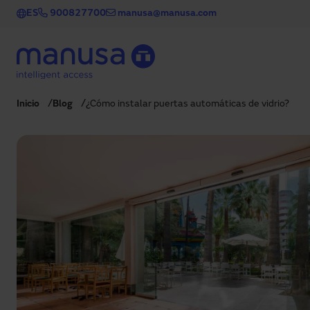
Pasar al contenido principal
ES
900827700
manusa@manusa.com
Inicio
Blog
¿Cómo instalar puertas automáticas de vidrio?