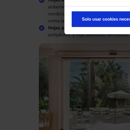
Hojas enmarcadas
: Existen diferentes
aislamiento y estanqueidad que se des
condiciones climáticas adversas. Existe
Solo usar cookies nece
como la perfilería antipánico para sali
Hojas para funciones especiales
: Hoja
antipánico, y hoja panelada hermética