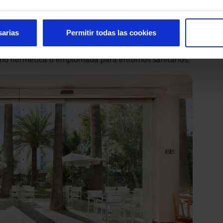
 grosores en las perfilerías, dependiendo del grado de
ee. Opción de doble vidrio para zonas donde haya
 la versión hermética para salas de observación, así
sarias
Permitir todas las cookies
das de emergencia.
s con perfilería transparente o antipánico con sistema
, no hermética o emplomada para entornos sanitarios.