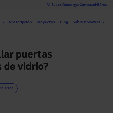
Buscar
Descargas
Contacto
Mi área
s
Prescripción
Proyectos
Blog
Sobre nosotros
Puertas automáticas
Puertas industriales
Con
lar puertas
 de vidrio?
oductos