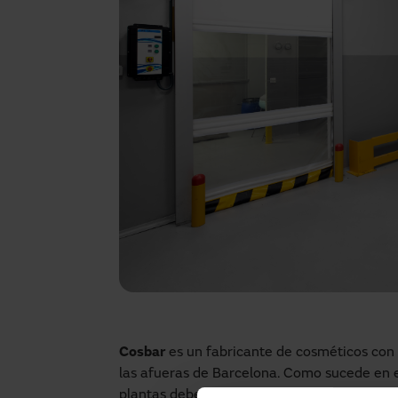
Cosbar
es un fabricante de cosméticos con s
las afueras de Barcelona. Como sucede en es
plantas deben sectorizar y garantizar la higi