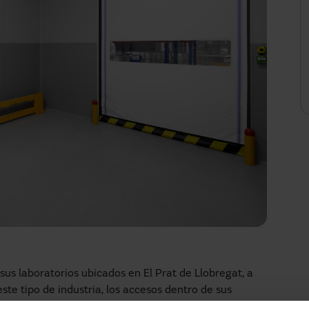
us laboratorios ubicados en El Prat de Llobregat, a
te tipo de industria, los accesos dentro de sus
ene de los espacios, sin obstaculizar el flujo de