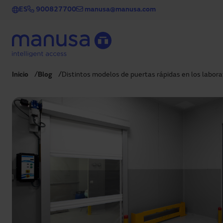
Pasar al contenido principal
ES
900827700
manusa@manusa.com
Inicio
Blog
Distintos modelos de puertas rápidas en los labor