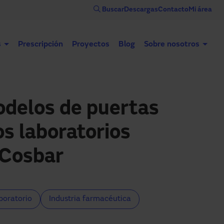
Buscar
Descargas
Contacto
Mi área
s
Prescripción
Proyectos
Blog
Sobre nosotros
Puertas automáticas
Puertas industriales
Con
odelos de puertas
os laboratorios
 Cosbar
boratorio
Industria farmacéutica