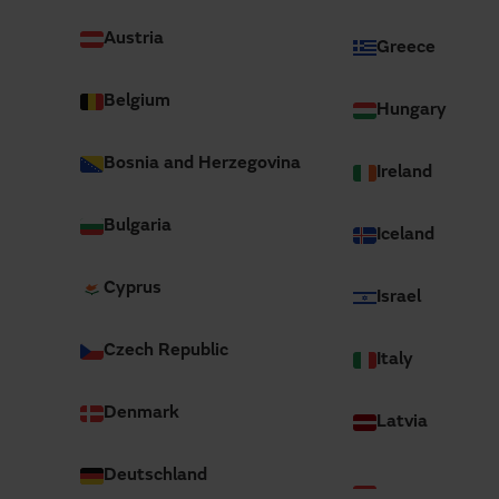
Austria
Greece
Belgium
Hungary
Bosnia and Herzegovina
Ireland
Bulgaria
Iceland
Cyprus
Israel
Czech Republic
Desde mediados de 2022, Marc Carci Guile
Italy
empresa dedicada al diseño, fabricación, i
sector industrial. Su objetivo es incorporar
Denmark
Latvia
cada uno de los proyectos y estrategias d
tareas.
Deutschland