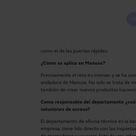
¿Podrías resumir brevemente tu trayecto
Mi incorporación a Manusa es relativamente
G
Grupo Manusa desde hace muchos años y hab
Valls, en Tarragona, como en Sant Cugat de
frente del Departamento de Oficina Técnic
un peso importante de cara al futuro de la
como el de las puertas rápidas.
¿Cómo se aplica en Manusa?
Precisamente el reto es innovar, y se ha co
andadura de Manusa. No solo se trata de mej
también de crear nuevos productos haciend
Como responsable del departamento ¿cuál e
soluciones de acceso?
El departamento de oficina técnica es la bas
empresa, tiene hilo directo con las inquiet