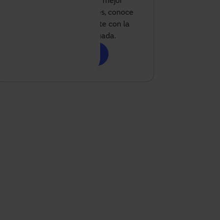
energía y ofrecer una mejor
experiencia a tus clientes, conoce
como podemos ayudarte con la
solución más adecuada.
Contáctanos