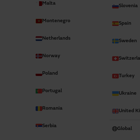
Malta
Manusa
Slovenia
Montenegro
Spain
Netherlands
Sweden
Norway
Switzerl
Poland
Turkey
Portugal
Ukraine
ra es el Responsable de Oficina Técnica de Manusa,
nstalación y mantenimiento de puertas rápidas en el
Romania
United K
 la investigación, el desarrollo y la innovación en
e Manusa, ayudando a la compañía a optimizar sus
Serbia
Global