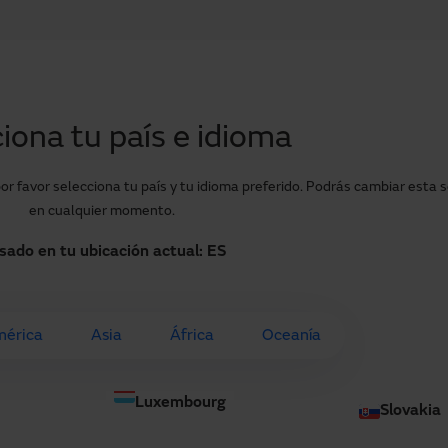
Inicio
Productos y sectores
Servicio
iona tu país e idioma
écnica de Manusa
or favor selecciona tu país y tu idioma preferido. Podrás cambiar esta 
Entrevista a
en cualquier momento.
sado en tu ubicación actual:
ES
Responsable
Manusa
érica
Asia
África
Oceanía
Manusa Brand
Innovaci
Luxembourg
Slovakia