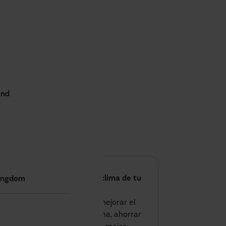
and
¿Listo para optimizar el clima de tu
ingdom
negocio?
Si este verano quieres mejorar el
confort de tu local u oficina, ahorrar