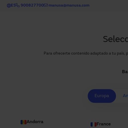
Pasar al contenido principal
ES
900827700
manusa@manusa.com
Selecc
Inicio
Blog
Entrevista a Marc Carci, Responsable de Oficina T
Para ofrecerte contenido adaptado a tu país, p
Ba
Europa
Am
Andorra
France