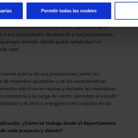
s del producto y prestaciones de éste.
sarias
Permitir todas las cookies
bajar con los clientes?
nicación entre fabricante y cliente, permitiendo al
 a sus necesidades, de acuerdo a sus prestaciones,
n su propio modelo, donde podrá comprobar los
ada caso.
ormando acerca de sus prestaciones, como las
s de maniobra ajustables y de las características
 consumo eléctrico en reposo y durante las maniobras
o resistencia a la carga de viento, permiten el estudio
nibilidad y el ahorro energético del conjunto de las
nalización. ¿Cómo se trabaja desde el departamento
 de cada proyecto y cliente?