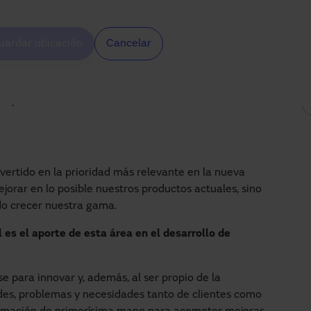
ria en Manusa?
 reciente, aunque yo ya venía colaborando con el
uardar ubicación
Cancelar
ía estado trabajando en sus instalaciones tanto de
l Vallès, en Barcelona. Actualmente me he puesto al
a, un departamento de Manusa que está adquiriendo
 empresa. La innovación es fundamental en un sector
nvertido en la prioridad más relevante en la nueva
orar en lo posible nuestros productos actuales, sino
o crecer nuestra gama.
s el aporte de esta área en el desarrollo de
e para innovar y, además, al ser propio de la
udes, problemas y necesidades tanto de clientes como