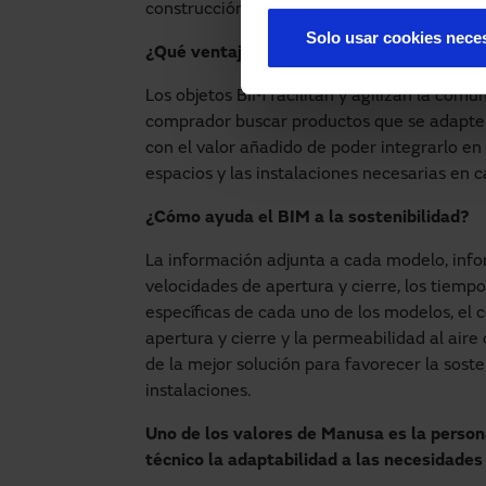
construcción, dimensiones mínimas y máxima
Solo usar cookies nece
¿Qué ventajas tiene el BIM a la hora de tra
Los objetos BIM facilitan y agilizan la comu
comprador buscar productos que se adapten
con el valor añadido de poder integrarlo e
espacios y las instalaciones necesarias en c
¿Cómo ayuda el BIM a la sostenibilidad?
La información adjunta a cada modelo, inf
velocidades de apertura y cierre, los tiempo
específicas de cada uno de los modelos, el
apertura y cierre y la permeabilidad al aire 
de la mejor solución para favorecer la soste
instalaciones.
Uno de los valores de Manusa es la perso
técnico la adaptabilidad a las necesidades