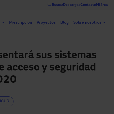
Buscar
Descargas
Contacto
Mi área
s
Prescripción
Proyectos
Blog
Sobre nosotros
Puertas automáticas
Puertas industriales
Con
entará sus sistemas
de acceso y seguridad
020
ICUR