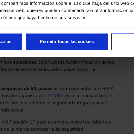
dentificación de radiofrecuencia RFID o digital.
s, compartimos información sobre el uso que haga del sitio web 
 análisis web, quienes pueden combinarla con otra información q
e acceso y seguridad de Manusa en una opción ideal
r del uso que haya hecho de sus servicios.
oles de acceso
; ya sea en
proyectos
de sectores
as, intercambiadores de transporte, hospitales,
sarias
Permitir todas las cookies
bricados con
materiales de primera calidad
y son
a garantizar un funcionamiento excelente y seguro
 ofrece
soluciones 360º
, desde la identificación de las
e los sistemas más adecuados, pasando por la
l
empresas de 81 países
estarán presentes en IFEMA
. Los protagonistas de
SICUR
serán la innovación y el
ofesional que aborda la seguridad integral, con el
ollo social.
8
del Pabellón 10 para atender a todos los visitantes
s de la marca en materia de seguridad.