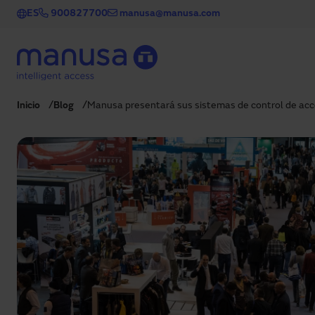
Pasar al contenido principal
ES
900827700
manusa@manusa.com
Inicio
Blog
Manusa presentará sus sistemas de control de ac