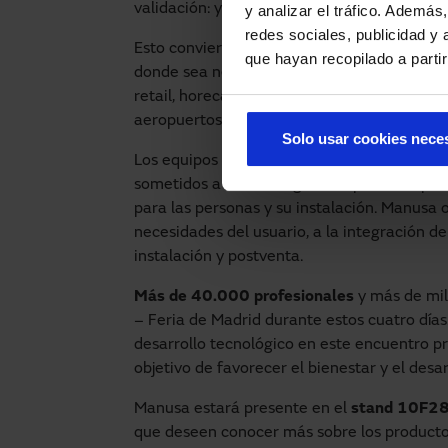
validación: ya sea un lector de tarjetas, la i
y analizar el tráfico. Ademá
redes sociales, publicidad y
Esto convierte a los sistemas de control d
que hayan recopilado a parti
donde sea necesaria la instalación de
contr
retail, horeca, industria, edificios de oficin
aeropuertos, entre otros tipos de proyectos.
Solo usar cookies nece
Los equipos de control de accesos están fa
sometidos a los más rigurosos procesos par
para las personas y su instalación. Manusa
necesidades del usuario, a la integración d
instalación y postventa.
Más de 40.000 profesionales
y más de mi
– Feria de Madrid durante estos cuatro días
desarrollo tecnológico en este encuentro pr
objetivo de favorecer el bienestar y el desarr
Manusa estará presente en el
stand 10F2
que deseen conocer más sobre los producto