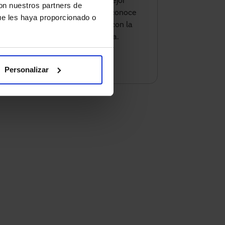
energía y ofrecer una mejor
con nuestros partners de
experiencia a tus clientes, conoce
ue les haya proporcionado o
como podemos ayudarte con la
solución más adecuada.
Contáctanos
Personalizar