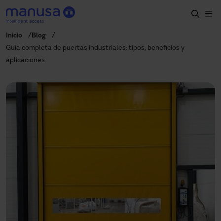
Pasar al contenido principal
Inicio
Blog
Inicio
Guía completa de puertas industriales: tipos, beneficios y
aplicaciones
Productos y sectores
Servicios
Prescripción
Proyectos
Blog
Sobre nosotros
ES
900827700
manusa@manusa.com