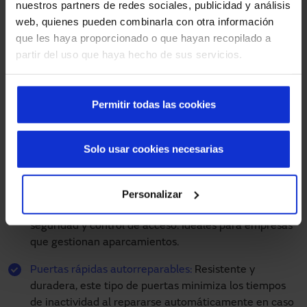
nuestros partners de redes sociales, publicidad y análisis
diseñada para satisfacer necesidades específicas en
web, quienes pueden combinarla con otra información
función del entorno y los requisitos de operación. Algunos
que les haya proporcionado o que hayan recopilado a
de los tipos más comunes incluyen:
partir del uso que haya hecho de sus servicios.
Puertas rápidas enrollables:
Ideales para entornos
donde se requiere un acceso rápido y frecuente, como
Permitir todas las cookies
almacenes y áreas de producción.
Puertas rápidas apilables:
Ofrecen un acceso rápido y
Solo usar cookies necesarias
eficiente, con la capacidad de apilarse verticalmente
para optimizar el espacio cuando están abiertas.
Puertas rápidas para parking:
Diseñadas para su uso
Personalizar
en aparcamientos industriales, proporcionan
seguridad y control de acceso. Ideales para empresas
que gestionan aparcamientos.
Puertas rápidas autorreparables:
Resistente y
duradera, este tipo de puertas minimiza los tiempos
de inactividad al repararse automáticamente en caso