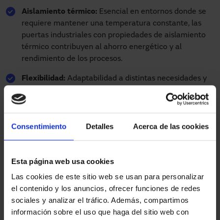
Aislamiento térmico:
Esencial en entornos donde se
requiere mantener una temperatura constante, las
puertas industriales con propiedades de aislamiento
térmico contribuyen al ahorro energético y al
rendimiento de los procesos.
Flexibilidad:
Adaptabilidad a distintas necesidades y
entornos, permitiendo la integración de sistemas de
automatización y control para una gestión más
eficiente.
Consentimiento
Detalles
Acerca de las cookies
Rendimiento logístico:
Al facilitar el flujo de
materiales y productos, las puertas industriales
contribuyen directamente a mejorar la eficiencia
Esta página web usa cookies
operativa y el rendimiento logístico de una instalación.
Las cookies de este sitio web se usan para personalizar
el contenido y los anuncios, ofrecer funciones de redes
Tipos de puertas industriales
sociales y analizar el tráfico. Además, compartimos
información sobre el uso que haga del sitio web con
Existen diversos tipos de puertas industriales, cada una