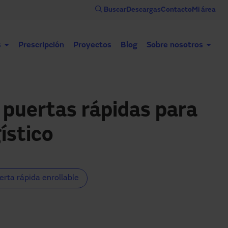
Buscar
Descargas
Contacto
Mi área
s
Prescripción
Proyectos
Blog
Sobre nosotros
Puertas automáticas
Puertas industriales
Con
 puertas rápidas para
gístico
erta rápida enrollable