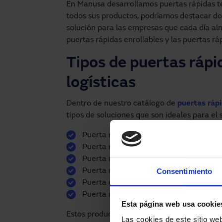
En Manusa desarrollamos puertas rápidas t
todos sus productos, podríamos destacar do
solución para las empresas que cada día al
puertas rápidas enrollables y las puertas ráp
Tipos de puertas rápi
logísticas
Dentro de nuestro catálogo de
puertas rápi
tipos de soluciones que son ideales para el s
Puerta rápida de aluminio para zonas i
Puerta rápida enrollable de aluminio r
Puerta rápida de acero
Puerta rápida enrollable para líneas 
Consentimiento
Puerta rápida para salas blancas
Puerta rápida autorreparable
Esta página web usa cookie
Estos productos ofrecen a empresas logísti
Las cookies de este sitio we