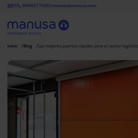
Pasar al contenido principal
ES
900827700
manusa@manusa.com
Inicio
Blog
Las mejores puertas rápidas para el sector logístic