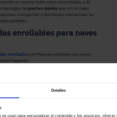
eniendo en cuenta todas estas necesidades, y de
s tipologías de
puertas rápidas
que son la mejor
macenan, transportan y distribuyen mercancías: las
idas apilables.
das enrollables para naves
das enrollables
, en Manusa contamos con varios
ector logístico:
nteriores
eforzada
de producción automatizadas
Detalles
s
cas beneficios como
seguridad y robustez
en los
b se usan para personalizar el contenido y los anuncios, ofrecer