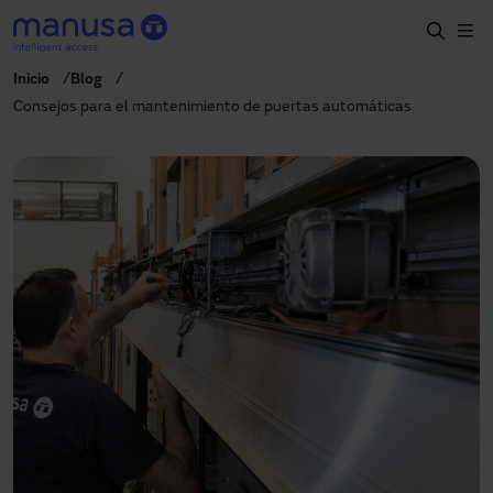
Pasar al contenido principal
Inicio
Blog
Inicio
Consejos para el mantenimiento de puertas automáticas
Productos y sectores
Servicios
Prescripción
Proyectos
Blog
Sobre nosotros
ES
900827700
manusa@manusa.com