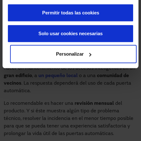
Cambiar las
piezas dañadas
o deterioradas. Si una
parte de la puerta ha sufrido algún daño puede hacer
Permitir todas las cookies
que el resto del conjunto del producto sufra
problemas.
Solo usar cookies necesarias
¿Con qué frecuencia deben
revisarse las puertas automáticas?
Personalizar
Podemos preguntarnos cada cuánto tiempo debemos
hacer un mantenimiento de los accesos inteligentes en un
gran edificio
, a
un pequeño local
o a una
comunidad de
vecinos
. La respuesta dependerá del uso de cada puerta
automática.
Lo recomendable es hacer una
revisión mensual
del
producto. Y si éste muestra algún tipo de problema
técnico, resolver la incidencia en el menor tiempo posible
para que se pueda tener una experiencia satisfactoria y
prolongar la vida útil de las puertas automáticas.