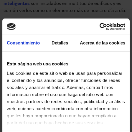
inteligentes
son instalados en multitud de edificios y es
común verlos como un elemento más de nuestro día a día.
A continuación se muestra un listado de consejos que nos
ayudarán a
mantener nuestras puertas automáticas
en
perfecto estado.
Consentimiento
Detalles
Acerca de las cookies
Seguir las instrucciones del fabricante y contactar con
el
servicio técnico post venta
. La garantía que nos
ofrece la empresa que nos ha vendido el producto
Esta página web usa cookies
debe ofrecer esta posibilidad.
Las cookies de este sitio web se usan para personalizar
Evitar el uso inadecuado de las puertas, como forzar
el contenido y los anuncios, ofrecer funciones de redes
el producto, impedir su transcurso natural o darle
sociales y analizar el tráfico. Además, compartimos
golpes. Se debe supervisar que
la velocidad de las
información sobre el uso que haga del sitio web con
motorizaciones
es la correcta y que las hojas se
nuestros partners de redes sociales, publicidad y análisis
deslizan de forma fluida sin obstáculos.
web, quienes pueden combinarla con otra información
Mantener limpias las puertas y todos sus
que les haya proporcionado o que hayan recopilado a
componentes.
La limpieza es fundamental
en
partir del uso que haya hecho de sus servicios.
cualquier producto tecnológico.