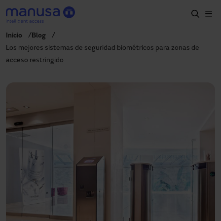
Pasar al contenido principal
Inicio
Blog
Inicio
Los mejores sistemas de seguridad biométricos para zonas de
acceso restringido
Productos y sectores
Servicios
Prescripción
Proyectos
Blog
Sobre nosotros
ES
900827700
manusa@manusa.com