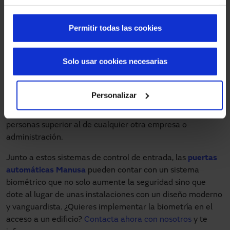
Pasillo con paneles batientes unidireccional
Pasillo con paneles ocultables
Permitir todas las cookies
Tornos
Molinetes altos
Sistema de esclusa
Solo usar cookies necesarias
Estos son algunos ejemplos que podemos ver en lugares
sensibles como sucursales bancarias u complejos de
Personalizar
oficinas que se dedican a tratar
cuestiones de alta
seguridad
y que requieren unos niveles de control de
personas superior al de cualquier otra empresa o
administración.
Junto a estos sistemas de control de entrada, las
puertas
automáticas Manusa
pueden contar con un sistema
biométrico que no solo aumente la seguridad sino que
dote al lugar de unas instalaciones con un diseño moderno
y vanguardista. ¿Quieres implementar la biometría en el
acceso a un edificio?
Contacta ahora con nosotros
y te