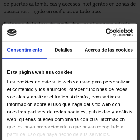
de puertas automáticas y accesos inteligentes en zonas de
acceso restringido en edificios de todo tipo.
Sistemas de lectura de huella dactilar, el reconocimiento
facial, la escucha de la voz o la detección ocular hacen
que
la seguridad en el interior o el exterior de un edificio sea
muy robusta
. Con ellos la validación en los accesos es
Consentimiento
Detalles
Acerca de las cookies
única.
¿Qué productos Manusa pueden
Esta página web usa cookies
integrar control de acceso
Las cookies de este sitio web se usan para personalizar
biométrico?
el contenido y los anuncios, ofrecer funciones de redes
sociales y analizar el tráfico. Además, compartimos
En Manusa, contamos con varias soluciones de control de
información sobre el uso que haga del sitio web con
acceso, y todas ellas permiten la integración de diferentes
nuestros partners de redes sociales, publicidad y análisis
soluciones de identificación biométrica
. Entre ellas
web, quienes pueden combinarla con otra información
podemos destacar:
que les haya proporcionado o que hayan recopilado a
partir del uso que haya hecho de sus servicios.
Pasillo con paneles batientes bidireccional