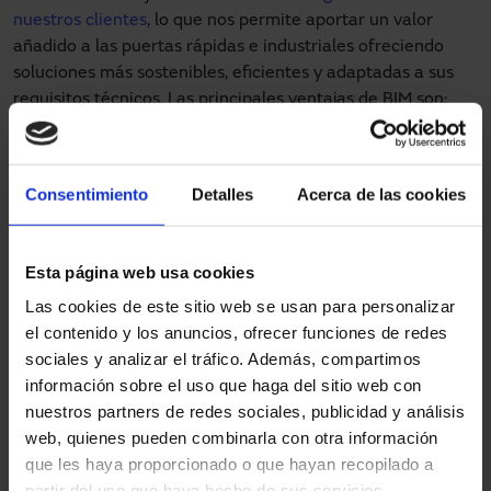
nuestros clientes
, lo que nos permite aportar un valor
añadido a las puertas rápidas e industriales ofreciendo
soluciones más sostenibles, eficientes y adaptadas a sus
requisitos técnicos. Las principales ventajas de BIM son: ​
Visión colaborativa
: permite que arquitectos,
ingenieros, contratistas y proveedores trabajen sobre
Consentimiento
Detalles
Acerca de las cookies
un
modelo único y actualizado
, evitando errores por
versiones diferentes de planos o falta de información.
Esto mejora notablemente la coordinación entre todas
Esta página web usa cookies
las partes implicadas.
Mayor precisión y calidad técnica
: es más fácil
Las cookies de este sitio web se usan para personalizar
detectar a tiempo interferencias o posibles
el contenido y los anuncios, ofrecer funciones de redes
incidencias, reduciendo tiempos de corrección y
sociales y analizar el tráfico. Además, compartimos
sobrecostes.
información sobre el uso que haga del sitio web con
Visualización y simulación avanzada
: gracias a la
nuestros partners de redes sociales, publicidad y análisis
representación 3D y simulaciones, es posible anticipar
web, quienes pueden combinarla con otra información
decisiones complejas, como el comportamiento
que les haya proporcionado o que hayan recopilado a
funcional de los accesos, algo crucial en puertas
partir del uso que haya hecho de sus servicios.