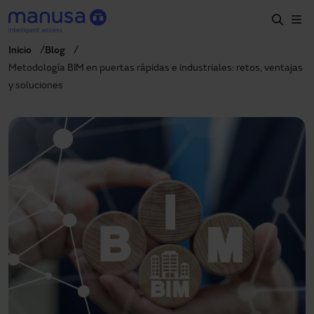
Pasar al contenido principal
Inicio
Blog
Inicio
Metodología BIM en puertas rápidas e industriales: retos, ventajas
y soluciones
Productos y sectores
Servicios
Prescripción
Proyectos
Blog
Sobre nosotros
ES
900827700
manusa@manusa.com