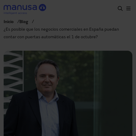
Pasar al contenido principal
Inicio
Blog
Inicio
¿Es posible que los negocios comerciales en España puedan
contar con puertas automáticas el 1 de octubre?
Productos y sectores
Servicios
Prescripción
Proyectos
Blog
Sobre nosotros
ES
900827700
manusa@manusa.com