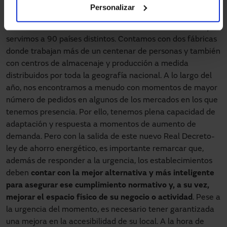
Personalizar
responder a esta gran demanda?
En nuestro caso, somos líderes en el territorio nacional y
servimos a 90 países distintos. Contamos con dos fábricas
donde trabajan más de un centenar de personas y también
con centros de almacenaje y producción a medida
distribuidos por toda la geografía nacional. A lo largo del
año, nos encontramos a menudo con momentos de mayor
número de pedidos en algunos de los mercados en los que
tenemos presencia. Por ello, tenemos plena capacidad de
adaptación y respuesta a momentos de aumento de
demanda. Pero con la salida de este nuevo Real Decreto-
ley de ahorro energético, es importante remarcar que,
además de responder a la urgencia, los establecimientos
deben
contar con la mejor alternativa y más inteligente
para asegurar ese cumplimiento normativo y, a su vez,
mejorar el espacio físico de su negocio o actividad
. Pese a
la urgencia del momento, es necesario tener garantizada
una mejora en la accesibilidad de su local. A la hora de