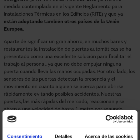
medida contemplada en el vigente Reglamento para
Instalaciones Térmicas en los Edificios (RITE) y que ya
están adoptando también otros países de la Unión
Europea
.
Aparte de significar un gran ahorro, en muchos bares y
restaurantes la instalación de puertas automáticas se ha
presentado como una excelente solución para facilitar el
trabajo al personal, ya que no debe empujar ninguna
puerta cuando lleva las manos ocupadas. Por otro lado, los
sensores de las puertas detectan la presencia y el
movimiento en cuanto alguien se acerca para abrirse
rápidamente evitando posibles accidentes. Nuestras
puertas, las más rápidas del mercado, reaccionan y se
abren a una velocidad de hasta 1 metro por segundo,
invitando así a pasar de forma amable y cómoda,
detectando la aproximación de la persona con
anticipación y evitando la sensación de “local cerrado” o
Consentimiento
Detalles
Acerca de las cookies
“barrera”. Esto es algo muy importante para un negocio o