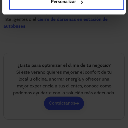
Personalizar
de ello es que cada vez es más común que incorpore
elementos como las puertas automáticas, los accesos
inteligentes o el
cierre de dársenas en estación de
autobuses
.
¿Listo para optimizar el clima de tu negocio?
Si este verano quieres mejorar el confort de tu
local u oficina, ahorrar energía y ofrecer una
mejor experiencia a tus clientes, conoce como
podemos ayudarte con la solución más adecuada.
Contáctanos