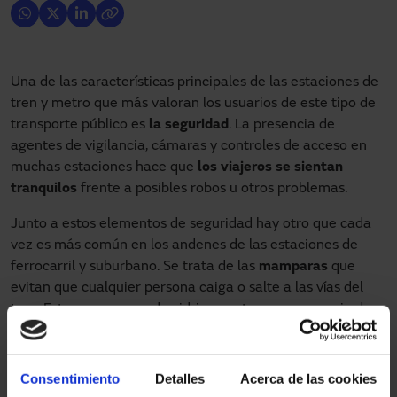
Una de las características principales de las estaciones de
tren y metro que más valoran los usuarios de este tipo de
transporte público es
la seguridad
. La presencia de
agentes de vigilancia, cámaras y controles de acceso en
muchas estaciones hace que
los viajeros se sientan
tranquilos
frente a posibles robos u otros problemas.
Junto a estos elementos de seguridad hay otro que cada
vez es más común en los andenes de las estaciones de
ferrocarril y suburbano. Se trata de las
mamparas
que
evitan que cualquier persona caiga o salte a las vías del
tren. Estas mamparas de vidrio cuentan con una serie de
puertas automáticas
que coinciden con las del tren
cuando está parado y se abren para que las personas
suban y bajen del vagón.
Consentimiento
Detalles
Acerca de las cookies