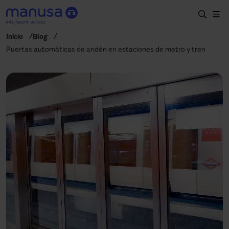
Pasar al contenido principal
Inicio
Blog
Inicio
Puertas automáticas de andén en estaciones de metro y tren
Productos y sectores
Servicios
Prescripción
Proyectos
Blog
Sobre nosotros
ES
900827700
manusa@manusa.com