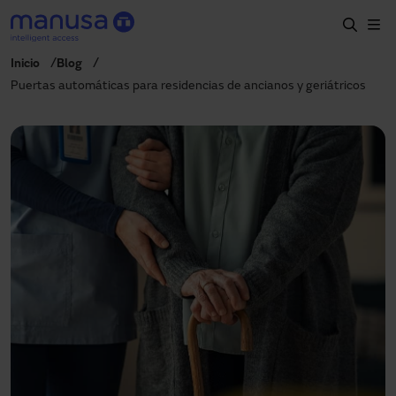
Pasar al contenido principal
Inicio
Blog
Inicio
Puertas automáticas para residencias de ancianos y geriátricos
Productos y sectores
Servicios
Prescripción
Proyectos
Blog
Sobre nosotros
ES
900827700
manusa@manusa.com