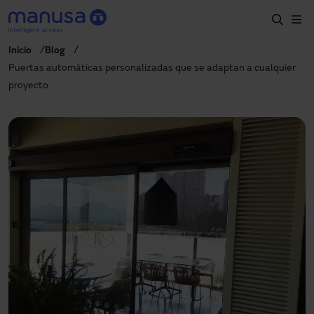
Pasar al contenido principal
Inicio
Blog
Inicio
Puertas automáticas personalizadas que se adaptan a cualquier
proyecto
Productos y sectores
Servicios
Prescripción
Proyectos
Blog
Sobre nosotros
ES
900827700
manusa@manusa.com