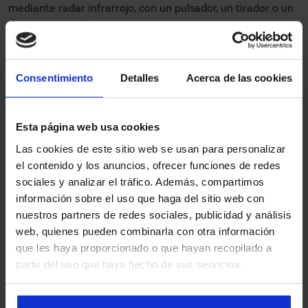
mediante radar infrarrojo, con un pulsador, un tirador o un
detector magnético.
El funcionamiento de las puertas
rápidas enrollables
Consentimiento
Detalles
Acerca de las cookies
Existen varios tipos pero a continuación destacaremos tres
que son muy instaladas y dan un gran resultado para todo
Esta página web usa cookies
tipo de usuarios y edificios. Su
funcionamiento
es muy
Las cookies de este sitio web se usan para personalizar
similar aunque su objetivo puede variar:
el contenido y los anuncios, ofrecer funciones de redes
sociales y analizar el tráfico. Además, compartimos
De apertura vertical
: Es una buena opción para
información sobre el uso que haga del sitio web con
lugares donde hay alto movimiento de personas,
nuestros partners de redes sociales, publicidad y análisis
maquinaria y vehículos, como una nave industrial, un
web, quienes pueden combinarla con otra información
almacén o un muelle de carga. Cabe destacar que su
que les haya proporcionado o que hayan recopilado a
tamaño reducido y su alta estanqueidad, le otorgan
partir del uso que haya hecho de sus servicios.
una alta resistencia al aire, permitiendo la
sectorización de naves industriales.
Para cámaras de frío y congelación
: Si nuestra