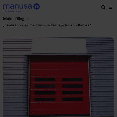
Pasar al contenido principal
Inicio
Blog
Inicio
¿Cuáles son las mejores puertas rápidas enrollables?
Productos y sectores
Servicios
Prescripción
Proyectos
Blog
Sobre nosotros
ES
900827700
manusa@manusa.com