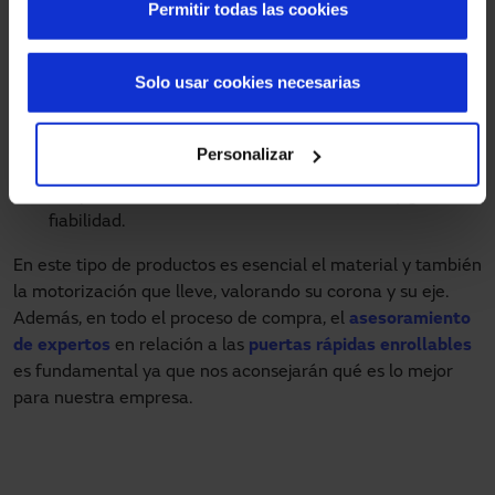
Permitir todas las cookies
empresa necesita mantener una estancia fría para
almacenar productos orgánicos o congelados, es la
opción idónea. Ha sido concebida para sectorizar
Solo usar cookies necesarias
zonas con condiciones atmosféricas de hasta menos
30 grados centígrados.
De aluminio
: Diseñada por Manusa para asegurar una
Personalizar
gran estanqueidad y soportar altas presiones de aire.
Las puertas industriales son de alta calidad y gran
fiabilidad.
En este tipo de productos es esencial el material y también
la motorización que lleve, valorando su corona y su eje.
Además, en todo el proceso de compra, el
asesoramiento
de expertos
en relación a las
puertas rápidas enrollables
es fundamental ya que nos aconsejarán qué es lo mejor
para nuestra empresa.