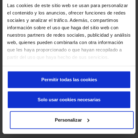
Las cookies de este sitio web se usan para personalizar
para cada cliente
y es por ello que las puertas pueden ser
el contenido y los anuncios, ofrecer funciones de redes
personalizadas según el uso al que vayan a estar
sociales y analizar el tráfico. Además, compartimos
destinadas. Por ejemplo pueden llevar instaladas unas
información sobre el uso que haga del sitio web con
pequeñas ventanas o se puede fabricar una puerta
nuestros partners de redes sociales, publicidad y análisis
acristaladas para ver con total transparencia a través de
web, quienes pueden combinarla con otra información
ella. Gracias a sus chapas de refuerzo continuas ofrecen
que les haya proporcionado o que hayan recopilado a
gran durabilidad.
partir del uso que haya hecho de sus servicios.
Los acabados del producto pueden ser diversos para el
panel de la puerta. Ya sea un panel acanalado horizontal,
un panel de cuarterones o un panel de imitación de
Permitir todas las cookies
madera y panel inoxidable. Además, las puertas
seccionales pueden instalarse en una amplia
gama de
Solo usar cookies necesarias
colores RAL
y una importante escala de medidas,
buscando la perfecta integración en el espacio
arquitectónico del edificio donde se montará.
Personalizar