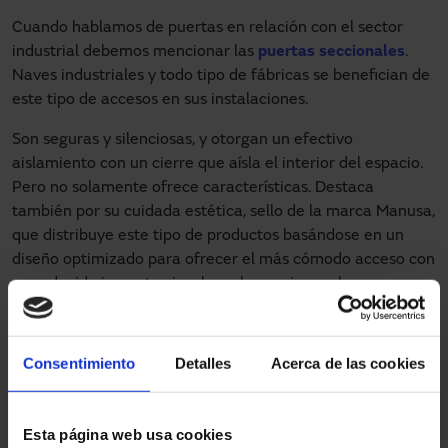
Cuando hablamos de puertas en relación con el sector
industrial debemos mencionar las
puertas seccionales
.
Naves industriales y todo tipo de fábricas se benefician de
este tipo de accesos en sus instalaciones.
Son seguras y silenciosas, y otorgan un efectivo
aislamiento con un cierre que aísla el interior del espacio.
Pero no solamente ofrece características. Destaca
también por su cuidada estética, sello de la marca Manusa,
que distribuye este tipo de productos basándose en un
diseño optimizado para ofrecer el más cómodo acceso con
un reducido impacto visual en el espacio en el que se
instale.
Las puertas seccionales cuentan con varias características
Consentimiento
Detalles
Acerca de las cookies
que las convierten en muy efectivas. Su apertura es
vertical, sus juntas son flexibles en uniones con bisagras y
extremos laterales que aseguran al cien por cien su cierre.
Esta página web usa cookies
En Manusa buscamos que
cada proyecto pueda ser único