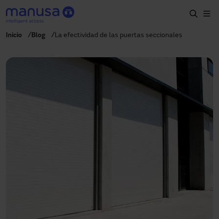
Pasar al contenido principal
Inicio
Blog
La efectividad de las puertas seccionales
Inicio
Productos y sectores
Servicios
Prescripción
Proyectos
Blog
Sobre nosotros
ES
900827700
manusa@manusa.com