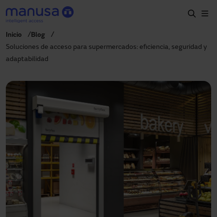
Pasar al contenido principal
Inicio
Blog
Inicio
Soluciones de acceso para supermercados: eficiencia, seguridad y
adaptabilidad
Productos y sectores
Servicios
Prescripción
Proyectos
Blog
Sobre nosotros
ES
900827700
manusa@manusa.com