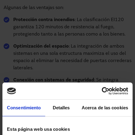
Algunas de las ventajas son:
Protección contra incendios
: La clasificación EI120
garantiza 120 minutos de resistencia al fuego,
protegiendo tanto a las personas como a los bienes.
Optimización del espacio
: La integración de ambos
sistemas en una sola estructura maximiza el uso del
espacio al eliminar la necesidad de puertas correderas
laterales.
Conexión con sistemas de seguridad
: Se integra
fácilmente con sistemas de alarma y detección de
incendios, asegurando una activación automática en
situaciones de emergencia.
Consentimiento
Detalles
Acerca de las cookies
Puerta rápida de supermercado
Esta página web usa cookies
Las
puertas rápidas para supermercados
están diseñadas