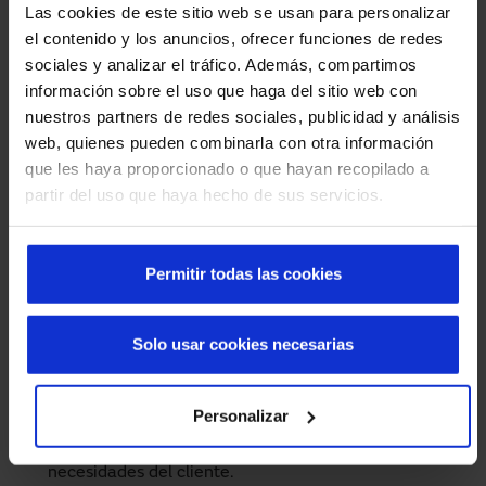
Las cookies de este sitio web se usan para personalizar
para soportar el tráfico intenso de personas y mercancías
el contenido y los anuncios, ofrecer funciones de redes
que caracteriza a este tipo de entorno. Es una opción ideal
sociales y analizar el tráfico. Además, compartimos
para optimizar la logística interna, permitiendo una
información sobre el uso que haga del sitio web con
apertura vertical rápida y segura. Estas puertas ofrecen:
nuestros partners de redes sociales, publicidad y análisis
Velocidad y eficiencia
: Su apertura y cierre rápido
web, quienes pueden combinarla con otra información
permiten un flujo continuo, mejorando la operatividad
que les haya proporcionado o que hayan recopilado a
del supermercado.
partir del uso que haya hecho de sus servicios.
Seguridad mejorada
: Equipadas con sensores
avanzados, previenen accidentes y garantizan un uso
Permitir todas las cookies
seguro.
Durabilidad
: Fabricadas con materiales de alta
Solo usar cookies necesarias
calidad, están diseñadas para resistir el desgaste
diario, asegurando una larga vida útil.
Personalizar
Personalización
: La lona puede personalizarse con
logos, imágenes o indicaciones, adaptándose a las
necesidades del cliente.