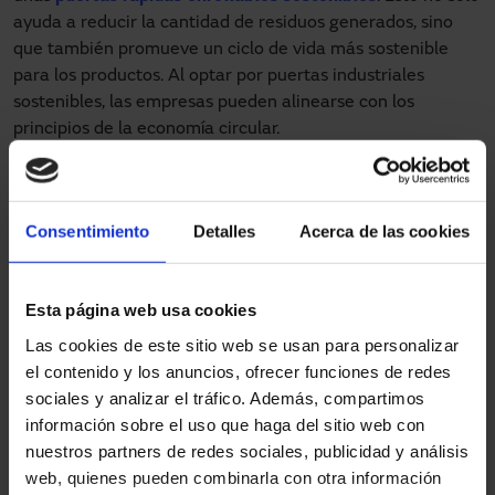
ayuda a reducir la cantidad de residuos generados, sino
que también promueve un ciclo de vida más sostenible
para los productos. Al optar por puertas industriales
sostenibles, las empresas pueden alinearse con los
principios de la economía circular.
La implementación de puertas industriales sostenibles no
solo se trata de la elección de materiales, sino también de
la forma en que se fabrican. Muchas de nuestras puertas
Consentimiento
Detalles
Acerca de las cookies
son producidas utilizando procesos que
minimizan el uso
de energía y agua
, así como la generación de desechos.
Esto significa que, desde el momento en que se fabrican
Esta página web usa cookies
hasta que llegan a su destino final, estas puertas están
Las cookies de este sitio web se usan para personalizar
diseñadas para ser lo más sostenibles posible
.
el contenido y los anuncios, ofrecer funciones de redes
sociales y analizar el tráfico. Además, compartimos
Reducción de huella de carbono con
información sobre el uso que haga del sitio web con
puertas rápidas
nuestros partners de redes sociales, publicidad y análisis
web, quienes pueden combinarla con otra información
Implementar puertas rápidas en las instalaciones juega un