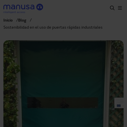
Pasar al contenido principal
Inicio
Blog
Inicio
Sostenibilidad en el uso de puertas rápidas industriales
Productos y sectores
Servicios
Prescripción
Proyectos
Blog
Sobre nosotros
ES
900827700
manusa@manusa.com