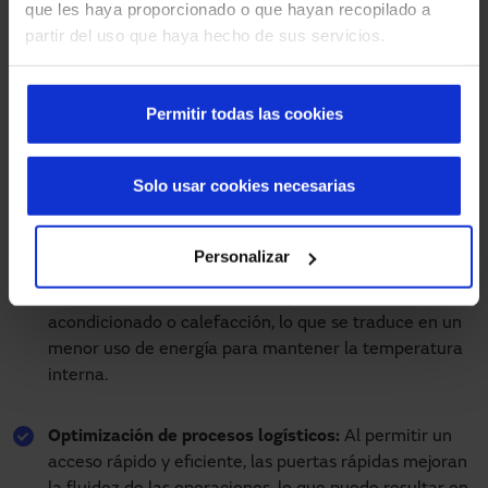
que les haya proporcionado o que hayan recopilado a
papel vital en la reducción de la huella de carbono. Uno de
partir del uso que haya hecho de sus servicios.
los grandes
beneficios de las puertas rápidas para el
medio ambiente
es disminuir el consumo de energía y
optimizar los procesos logísticos. Cada acción cuenta, y la
Permitir todas las cookies
instalación de
puertas rápidas industriales sostenibles
es
una forma efectiva de hacer una diferencia.
Solo usar cookies necesarias
Beneficios de puertas rápidas para el
medio ambiente
Personalizar
Reducción del consumo de energía:
Las puertas
rápidas ayudan a minimizar la pérdida de aire
acondicionado o calefacción, lo que se traduce en un
menor uso de energía para mantener la temperatura
interna.
Optimización de procesos logísticos:
Al permitir un
acceso rápido y eficiente, las puertas rápidas mejoran