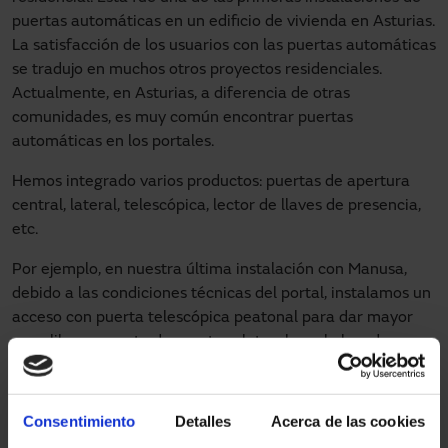
puertas automáticas en un edificio de vivienda en Asturias.
La satisfacción de los usuarios con las puertas automáticas
se tradujo en muchos otros proyectos residenciales.
Actualmente, en Asturias, a diferencia de otras
comunidades, es muy común encontrar puertas
automáticas en los portales.
Hemos integrado varios productos: puertas de apertura
central, lateral, telescópica, lector de llaves de presencia,
etc.
Por ejemplo, en nuestra última instalación con Manusa,
debido a las condiciones técnicas del portal, instalamos un
acceso con puerta telescópica peatonal para dar mayor
paso libre, y puerta de apertura lateral en el elevador que
se integra con la apertura de la puerta. La llegada del
elevador a la cota cero es la que acciona la apertura de la
puerta automática, sin tener que realizar una doble
Consentimiento
Detalles
Acerca de las cookies
apertura de puerta.