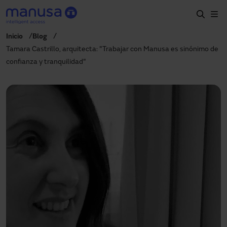
Pasar al contenido principal
Inicio
Blog
Inicio
Tamara Castrillo, arquitecta: "Trabajar con Manusa es sinónimo de
confianza y tranquilidad"
Productos y sectores
Servicios
Prescripción
Proyectos
Blog
Sobre nosotros
ES
900827700
manusa@manusa.com