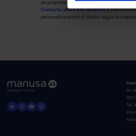
de propietarios puedes instalar puertas aut
Contacta ahora con nosotros
y valoraremos
personalizaremos el diseño según las necesi
Cont
Av. d
0817
Tel.
Inte
man