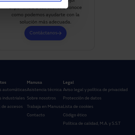
energía y ofrecer una mejor
experiencia a tus clientes, conoce
como podemos ayudarte con la
solución más adecuada.
Contáctanos
tos
Manusa
Legal
s automáticas
Asistencia técnica
Aviso legal y política de privacidad
 industriales
Sobre nosotros
Protección de datos
l de accesos
Trabaja en Manusa
Lista de cookies
Contacto
Código ético
Política de calidad, M.A. y S.S.T