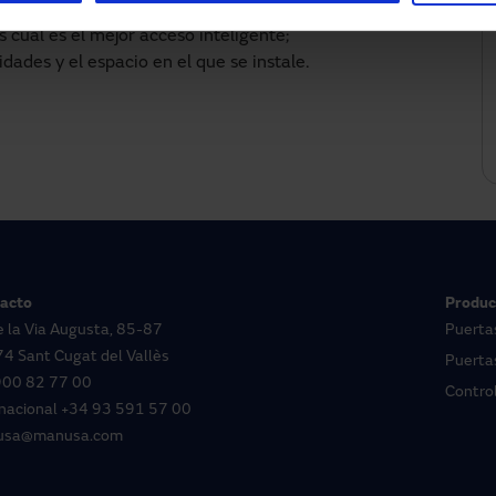
omáticas Manusa en los accesos a la vivienda.
 cuál es el mejor acceso inteligente;
dades y el espacio en el que se instale.
acto
Produc
e la Via Augusta, 85-87
Puerta
4 Sant Cugat del Vallès
Puertas
900 82 77 00
Contro
rnacional
+34 93 591 57 00
usa@manusa.com