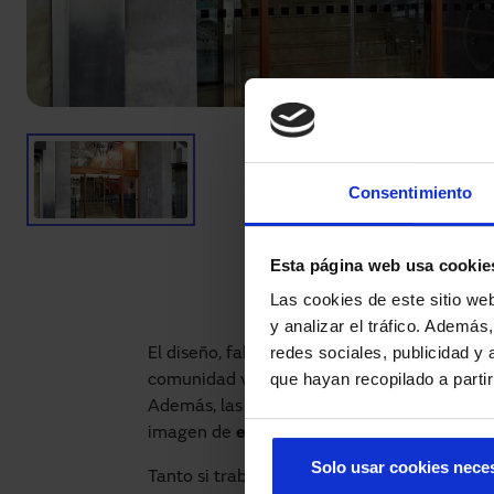
Consentimiento
Esta página web usa cookie
Las cookies de este sitio we
y analizar el tráfico. Ademá
redes sociales, publicidad y
El diseño, fabricación e instalación de est
que hayan recopilado a parti
comunidad vecinal ya que solo implica un p
Además, las puertas automáticas revalorizan
imagen de
exclusividad
.
Solo usar cookies nece
Tanto si trabajas en un estudio de arquite