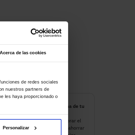
Acerca de las cookies
 funciones de redes sociales
con nuestros partners de
ue les haya proporcionado o
¿Listo para optimizar el clima de tu
negocio?
Si este verano quieres mejorar el
Personalizar
confort de tu local u oficina, ahorrar