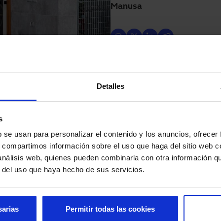
Manusa
Detalles
s
b se usan para personalizar el contenido y los anuncios, ofrecer
s, compartimos información sobre el uso que haga del sitio web 
 análisis web, quienes pueden combinarla con otra información q
os elementos suponen un coste muy rentable para la
r del uso que haya hecho de sus servicios.
equeño esfuerzo por parte de cada propietario.
 la finca al aportar un aire de
modernidad
y una
sarias
Permitir todas las cookies
ctura como si eres un administrador de una comunidad