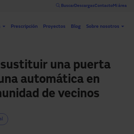
Buscar
Descargas
Contacto
Mi área
s
Prescripción
Proyectos
Blog
Sobre nosotros
Puertas automáticas
Puertas industriales
Con
sustituir una puerta
una automática en
unidad de vecinos
al