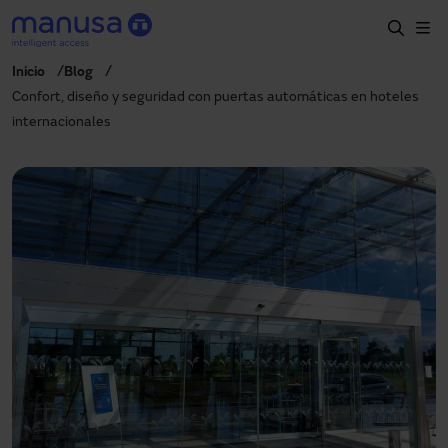
Skip to main content
Inicio
Blog
Home
Confort, diseño y seguridad con puertas automáticas en hoteles
internacionales
Productos y sectores
Servicios
Especificación
Proyectos
Blog
Sobre nosotros
ES-LATAM
+34 935 915 700
manusa@manusa.com