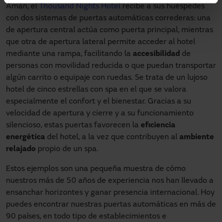
Amán, el
Thousand Nights Hotel
recibe a sus huéspedes
con dos sistemas de puertas automáticas correderas: una
de apertura central actúa como puerta principal, mientras
que otra de apertura lateral permite acceder al hotel
mediante una rampa, facilitando la
accesibilidad
de
personas con movilidad reducida o que puedan transportar
algún carrito o equipaje con ruedas. Se trata de un lujoso
hotel de cinco estrellas con spa en el que se valora
especialmente el confort y el bienestar. Gracias a su
velocidad de apertura y cierre y a su funcionamiento
silencioso, estas puertas favorecen la
eficiencia
energética
del hotel, a la vez que contribuyen al
ambiente
relajado
propio de un spa.
Estos ejemplos son una pequeña muestra de cómo
nuestros más de 50 años de experiencia nos han llevado a
ensanchar horizontes y ganar presencia internacional. Hoy
puedes encontrar nuestras puertas automáticas en más de
90 países, en todo tipo de establecimientos e