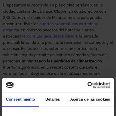
Empezamos el recorrido en pleno Mediterráneo, en la
ciudad costera de Lárnaca,
Chipre
. En colaboración con
SKS Doors, distribuidor de Manusa en ese país, puedes
encontrar distintas
puertas automáticas correderas
estándar
en diversos accesos del hotel de cuatro
estrellas
Mercure Larnaca Beach Resort
: la entrada
principal, la salida a la piscina, la recepción, el comedor y el
ascensor. En los accesos exteriores en particular, la
solución elegida permite un tránsito cómodo y fluido de
personas,
minimizando las pérdidas de climatización
interior, algo crucial en un resort costero durante el
verano. Todo, integrándose en la estética moderna y
elegante del hotel.
Al noroeste de Chipre, en Esmirna (
Turquía
), el
MY Hotel
cuenta con una
puerta antipánico de apertura central
con
Consentimiento
Detalles
Acerca de las cookies
hojas enmarcadas de Manusa, instalada junto con el
distribuidor Ikon. Este modelo goza de la funcionalidad de
una puerta corredera, pero en caso de tránsito elevado,