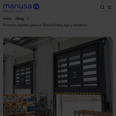
Skip to main content
Inicio
Blog
Home
Puertas rápidas para un Black Friday ágil y eficiente
Productos y sectores
Servicios
Especificación
Proyectos
Blog
Sobre nosotros
ES-LATAM
+34 935 915 700
manusa@manusa.com