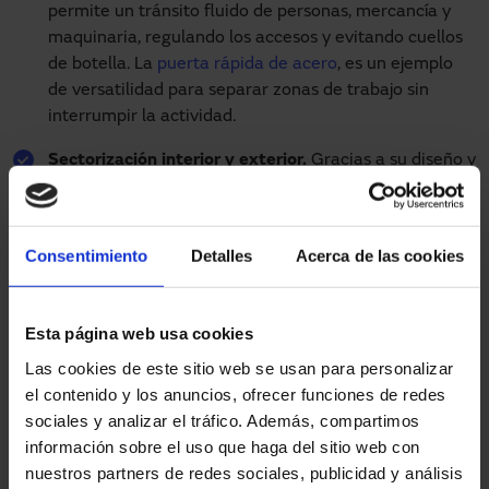
permite un tránsito fluido de personas, mercancía y
maquinaria, regulando los accesos y evitando cuellos
de botella. La
puerta rápida de acero
, es un ejemplo
de versatilidad para separar zonas de trabajo sin
interrumpir la actividad.
Sectorización interior y exterior.
Gracias a su diseño y
materiales, las puertas rápidas dividen zonas con
distintas funciones o condiciones ambientales. La
puerta rápida apilable
resulta ideal para accesos
Consentimiento
Detalles
Acerca de las cookies
exteriores por su resistencia al viento y su adaptación
a grandes dimensiones. Dentro de la nave, puertas
automáticas enrollables como la de
aluminio para
Esta página web usa cookies
zonas interiores
, la de
aluminio reforzada
o la de
Las cookies de este sitio web se usan para personalizar
acero
evitan las corrientes de aire, mantienen unas
el contenido y los anuncios, ofrecer funciones de redes
condiciones ambientales estables y un mayor confort
sociales y analizar el tráfico. Además, compartimos
para el personal.
información sobre el uso que haga del sitio web con
Eficiencia energética
. La combinación entre velocidad
nuestros partners de redes sociales, publicidad y análisis