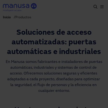
Skip to main content
Inicio
Productos
Home
Productos y sectores
Soluciones de acceso
Servicios
automatizadas: puertas
Especificación
automáticas e industriales
Proyectos
En Manusa somos fabricantes e instaladores de puertas 
automáticas, industriales y sistemas de control de 
Blog
acceso. Ofrecemos soluciones seguras y eficientes 
adaptadas a cada proyecto, diseñadas para optimizar 
Sobre nosotros
la seguridad, el flujo de personas y la eficiencia en 
cualquier entorno.
ES-LATAM
+34 935 915 700
manusa@manusa.com