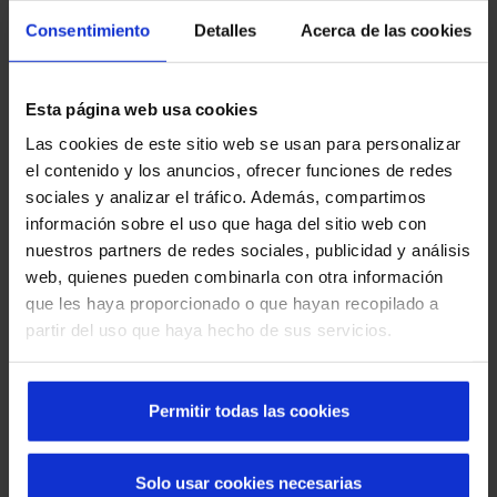
gestión.
Consentimiento
Detalles
Acerca de las cookies
Seguridad y normativa
Todos los sistemas incorporan sensores,
Esta página web usa cookies
controles y automatismos que garantizan un uso
Las cookies de este sitio web se usan para personalizar
seguro y cumplen con la normativa vigente.
el contenido y los anuncios, ofrecer funciones de redes
sociales y analizar el tráfico. Además, compartimos
Experiencia multisectorial
información sobre el uso que haga del sitio web con
Trabajamos en hospitales, aeropuertos, retail,
nuestros partners de redes sociales, publicidad y análisis
industria y edificios corporativos, aportando
web, quienes pueden combinarla con otra información
soluciones confiables en entornos de alta
que les haya proporcionado o que hayan recopilado a
exigencia.
partir del uso que haya hecho de sus servicios.
Permitir todas las cookies
Solo usar cookies necesarias