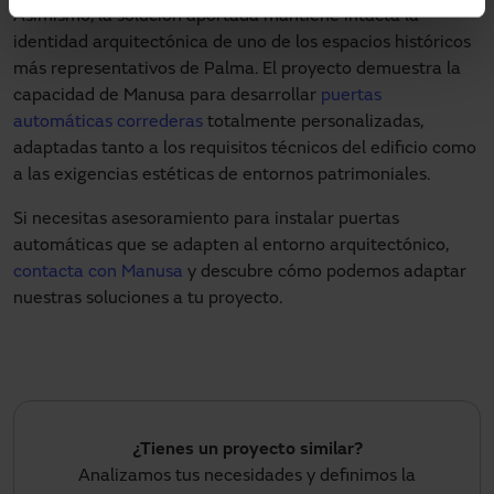
Asimismo, la solución aportada mantiene intacta la
identidad arquitectónica de uno de los espacios históricos
más representativos de Palma. El proyecto demuestra la
capacidad de Manusa para desarrollar
puertas
automáticas correderas
totalmente personalizadas,
adaptadas tanto a los requisitos técnicos del edificio como
a las exigencias estéticas de entornos patrimoniales.
Si necesitas asesoramiento para instalar puertas
automáticas que se adapten al entorno arquitectónico,
contacta con Manusa
y descubre cómo podemos adaptar
nuestras soluciones a tu proyecto.
¿Tienes un proyecto similar?
Analizamos tus necesidades y definimos la