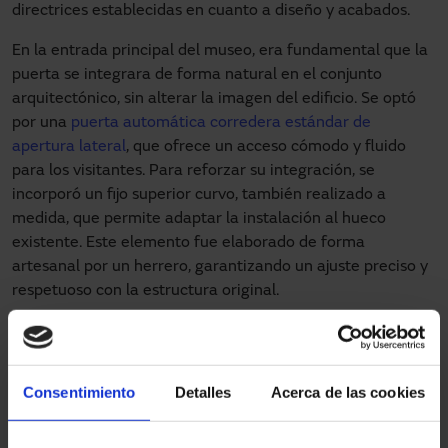
directrices establecidas en cuanto a diseño y acabados.
En la entrada principal del museo, era fundamental que la
puerta se integrara de forma natural en el conjunto
arquitectónico, sin alterar la imagen del edificio. Se optó
por una
puerta automática corredera estándar de
apertura lateral
, que ofrece un acceso cómodo y fluido
para los visitantes. Para reforzar su integración, se
incorporó un fijo superior curvo, también realizado a
medida, que permite adaptar la instalación al hueco
existente. Este elemento fue elaborado de forma
artesanal por un herrero, garantizando un ajuste preciso y
respetuoso con la estructura original.
Por su parte, en la salida del museo se instaló una
puerta
automática corredera telescópica lateral
con hoja fija. Esta
solución resulta especialmente adecuada para optimizar
Consentimiento
Detalles
Acerca de las cookies
el espacio de paso en zonas con limitaciones
dimensionales, asegurando al mismo tiempo una