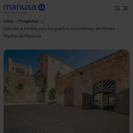
Pasar al contenido principal
Inicio
Proyectos
Inicio
Solución a medida para las puertas automáticas del Museu
Marítim de Mallorca
Productos y sectores
Servicios
Prescripción
Proyectos
Blog
Sobre nosotros
ES
900827700
manusa@manusa.com