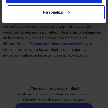
dejaran de funcionar, permitiendo así un desalojo cuando
las condiciones lo requieran.
Personalizar
Manusa presenta
soluciones integrales
para la industria
cosmética y en este laboratorio argentino ya están
viéndose beneficiados por ellas. ¿Gestionas o trabajas en
un laboratorio y deseas mejorar los accesos a las
diferentes salas?
Contacta ahora con nosotros
y te
informaremos sobre los productos que mejorarán las
entradas y salidas a las estancias del laboratorio.
¿Tienes un proyecto similar?
Analizamos tus necesidades y definimos la
solución más adecuada para tu caso.