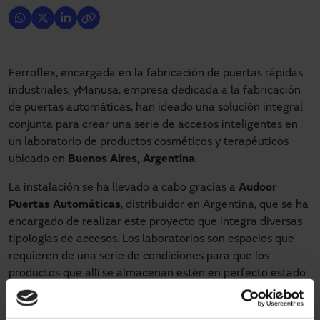
Ferroflex, encargada en la fabricación de puertas rápidas
industriales, yManusa, empresa dedicada a la fabricación
de puertas automáticas, han ideado una solución integral
conjunta para crear una serie de accesos inteligentes en
un laboratorio de productos cosméticos y terapéuticos
ubicado en
Buenos Aires, Argentina
.
La instalación se ha llevado a cabo gracias a
Audoor
Puertas Automáticas
, distribuidor en Argentina, que se ha
encargado de realizar este proyecto que integra diversas
tipologías de accesos. Los laboratorios son espacios que
requieren de una serie de condiciones para que los
productos que allí se almacenan estén en perfecto estado
y no se deterioren. Tanto Ferroflex como Manusa poseen
soluciones capaces de ofrecer higiene, hermeticidad,