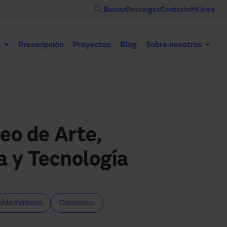
Buscar
Descargas
Contacto
Mi área
s
Prescripción
Proyectos
Blog
Sobre nosotros
Puertas automáticas
Puertas industriales
Con
o de Arte,
a y Tecnología
mblemáticos
Comercio