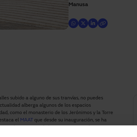
Manusa
alles subido a alguno de sus tranvías, no puedes
 actualidad alberga algunos de los espacios
ad, como el monasterio de los Jerónimos y la Torre
destaca el
MAAT
que desde su inauguración, se ha
 para los amantes de la arquitectura y el arte..