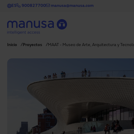
Pasar al contenido principal
ES
900827700
manusa@manusa.com
Inicio
Proyectos
MAAT - Museo de Arte, Arquitectura y Tecnol