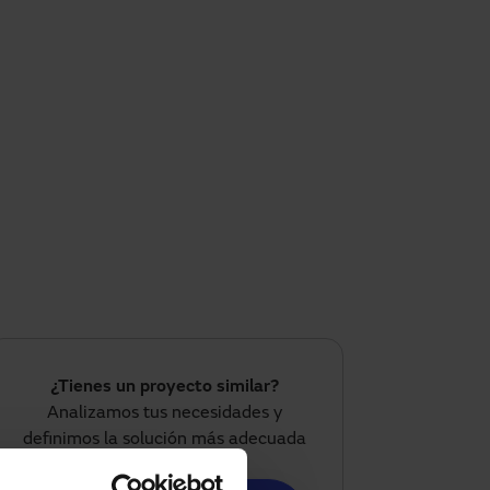
¿Tienes un proyecto similar?
Analizamos tus necesidades y
definimos la solución más adecuada
para tu caso.