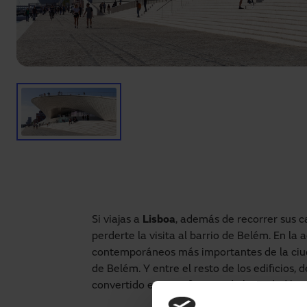
Si viajas a
Lisboa
, además de recorrer sus c
perderte la visita al barrio de Belém. En la
contemporáneos más importantes de la ciud
de Belém. Y entre el resto de los edificios, 
convertido en un referente de la ciudad lusa