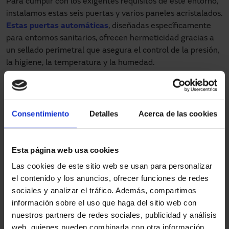
Para cumplir con los exigentes requisitos de este entorno,
instalamos estas seis puertas y varios paneles acristalados.
Estas puertas automáticas
, diseñadas específicamente
para entornos sanitarios, ofrecen hermeticidad gracias a
un sellado perimetral que asegura el control de la presión,
la higiene, la temperatura y la humedad.
La seguridad también fue un factor clave en este proyecto
del sector sanitario, ya que nuestras soluciones cuentan
con sistemas de detección de obstáculos, reapertura
Consentimiento
Detalles
Acerca de las cookies
automática y desbloqueo manual en caso de un corte de la
corriente eléctrica. Además, están equipadas con vidrios
templados que incorporan vinilos horizontales y numéricos
Esta página web usa cookies
para indicar el número de sala, lo que asegura su
Las cookies de este sitio web se usan para personalizar
integración dentro de la
estética general del hospital
.
el contenido y los anuncios, ofrecer funciones de redes
sociales y analizar el tráfico. Además, compartimos
información sobre el uso que haga del sitio web con
nuestros partners de redes sociales, publicidad y análisis
web, quienes pueden combinarla con otra información