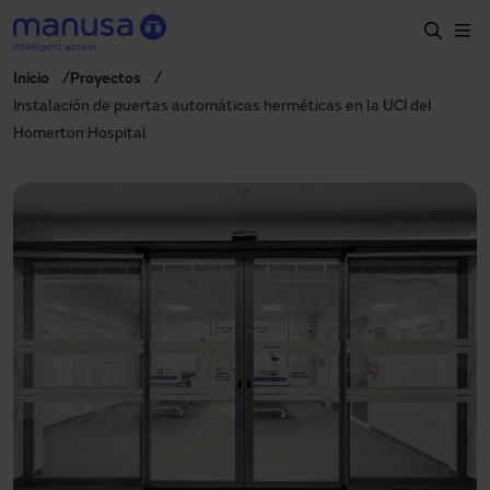
Pasar al contenido principal
Inicio
Proyectos
Inicio
Instalación de puertas automáticas herméticas en la UCI del
Homerton Hospital
Productos y sectores
Servicios
Prescripción
Proyectos
Blog
Sobre nosotros
ES
900827700
manusa@manusa.com