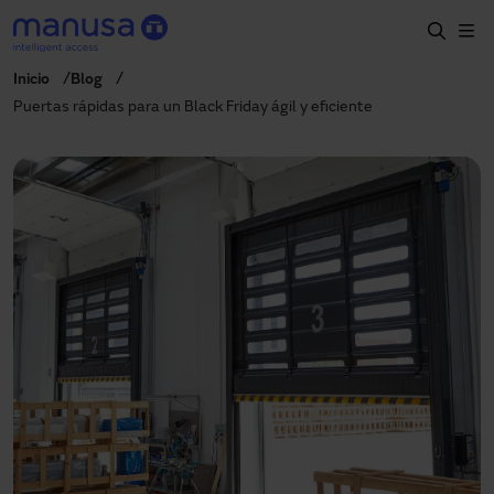
Pasar al contenido principal
Inicio
Blog
Inicio
Puertas rápidas para un Black Friday ágil y eficiente
Productos y sectores
Servicios
Prescripción
Proyectos
Blog
Sobre nosotros
ES
900827700
manusa@manusa.com