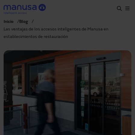
Pasar al contenido principal
Inicio
Blog
Inicio
Las ventajas de los accesos inteligentes de Manusa en
establecimientos de restauración
Productos y sectores
Servicios
Prescripción
Proyectos
Blog
Sobre nosotros
ES
900827700
manusa@manusa.com