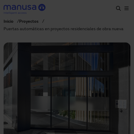
Pasar al contenido principal
Inicio
Proyectos
Inicio
Puertas automáticas en proyectos residenciales de obra nueva
Productos y sectores
Servicios
Prescripción
Proyectos
Blog
Sobre nosotros
ES
900827700
manusa@manusa.com