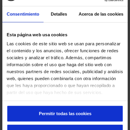
Fácil acceso
Consentimiento
Detalles
Acerca de las cookies
El estudio de arquitectura, consciente de la importancia de
una entrada que garantizara tanto la
seguridad
como la
Esta página web usa cookies
accesibilidad
, necesitaba una puerta que facilitara el
Las cookies de este sitio web se usan para personalizar
acceso de los vecinos. Además, el diseño del edificio
el contenido y los anuncios, ofrecer funciones de redes
requería de una solución que fuese funcional y capaz de
sociales y analizar el tráfico. Además, compartimos
integrarse con la fachada, sin alterar la estética moderna
información sobre el uso que haga del sitio web con
del inmueble.
nuestros partners de redes sociales, publicidad y análisis
web, quienes pueden combinarla con otra información
Una de las características de este nuevo edificio es la
que les haya proporcionado o que hayan recopilado a
altura de la entrada desde la calle. Ello demandaba una
partir del uso que haya hecho de sus servicios.
puerta automática capaz de adaptarse a sus amplias
dimensiones sin perder funcionalidad. En Manusa estamos
especializados en realizar
proyectos a medida atendiendo
Permitir todas las cookies
las necesidades de cada cliente de forma personalizada
.
Afrontamos el proyecto teniendo en cuenta que era
esencial que el acceso fuera fluido y sin barreras