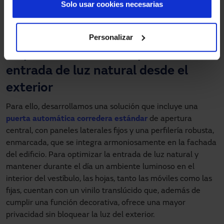
Solo usar cookies necesarias
arquitectónicas para garantizar la comodidad de todos los
vecinos, especialmente de aquellos con movilidad
reducida.
Personalizar
La puerta automática permite la
entrada de luz natural desde el
exterior
Para ello, desarrollamos una solución que incluye una
puerta automática corredera estándar
de apertura
central, con paneles laterales fijos y una perfilería robusta,
enmarcada, que se integra armoniosamente en la fachada
del edificio. Para optimizar la entrada de luz natural y
mantener durante el día un ambiente luminoso en el
interior del vestíbulo, las hojas, tanto las móviles como las
fijas, cuentan con un vinilo translúcido que, además de
cumplir una función decorativa, ofrece una mayor
privacidad sin bloquear la luz del exterior.