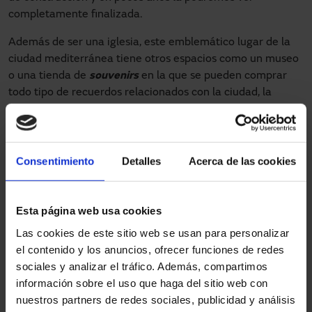
completamente finalizada.
Además de ser una iglesia, este emblemático lugar de la
ciudad mediterránea tiene otros espacios como un museo
o una tienda de
souvenirs
en la que se pueden comprar
todo tipo de recuerdos relacionados con la ciudad, la
Sagrada Familia, su arquitecto
Antoni Gaudí
y otros
elementos del estilo modernista.
Para facilitar el tránsito de visitantes y turistas, Manusa
Consentimiento
Detalles
Acerca de las cookies
instaló en esta tienda dos
puertas de apertura central con
hojas transparentes y fijas
. Así se aumenta y mejora la
fluidez de personas en la entrada y salida de este espacio
Esta página web usa cookies
comercial del monumento.
Las cookies de este sitio web se usan para personalizar
Además como elemento de
accesibilidad
, en las hojas se
el contenido y los anuncios, ofrecer funciones de redes
colocaron vinilos identificativos para indicar el sentido del
sociales y analizar el tráfico. Además, compartimos
paso.
información sobre el uso que haga del sitio web con
nuestros partners de redes sociales, publicidad y análisis