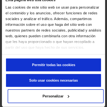
principalmente del tipo
correderas
, ofrecen ventajas
Las cookies de este sitio web se usan para personalizar
importantes, ya que minimizan el contacto físico y, por lo
el contenido y los anuncios, ofrecer funciones de redes
tanto, reducen la propagación de gérmenes y virus. Al
sociales y analizar el tráfico. Además, compartimos
evitar el uso manual, estas puertas disminuyen
información sobre el uso que haga del sitio web con
significativamente el riesgo de contaminación cruzada
nuestros partners de redes sociales, publicidad y análisis
entre pacientes, personal médico y visitantes. Además,
web, quienes pueden combinarla con otra información
facilitan una
circulación fluida
y
controlada
, lo que es
que les haya proporcionado o que hayan recopilado a
esencial en áreas de alto tráfico, como las urgencias,
partir del uso que haya hecho de sus servicios.
quirófanos o salas de espera, donde la rapidez y la
eficiencia en el acceso son fundamentales.
En particular, se instalaron
puertas automáticas
Permitir todas las cookies
correderas estándar
de apertura lateral y
telescópica
.
Además, en áreas críticas como las Unidades de Cuidados
Solo usar cookies necesarias
Intensivos (UCI), se colocaron
puertas herméticas
acristaladas
, que cumplen estrictos requisitos de
seguridad
,
higiene
y
control de infecciones
, elementos
Personalizar
esenciales en entornos hospitalarios sensibles. Estas
instalaciones mejoran tanto la funcionalidad como la