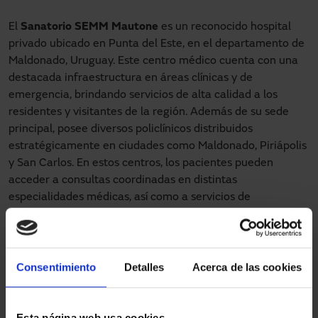
El
Sanatorio SEMM Mautone
es un reconocido hospital
privado ubicado en Punta del Este, en el departamento de
Maldonado, Uruguay. Este centro médico cuenta con una
destacada infraestructura en áreas clínicas y de
emergencia, brindando servicios de alta calidad a los
residentes y visitantes de la región. Además de su sede
principal, posee diversos policlínicos distribuidos
estratégicamente en ciudades como Maldonado, Piriápolis
y San Carlos. En estos centros, los pacientes pueden
acceder a consultas coordinadas en distintas
especialidades médicas, así como a servicios de
enfermería y recolección de muestras para análisis
clínicos.
En su expansión y modernización, el Sanatorio Mautone
Consentimiento
Detalles
Acerca de las cookies
colaboró con
Abelenda Hermanos
y
Manusa
para la
instalación de diferentes tipos de puertas automáticas en
sus nuevas instalaciones. Estas
puertas automáticas
,
Esta página web usa cookies