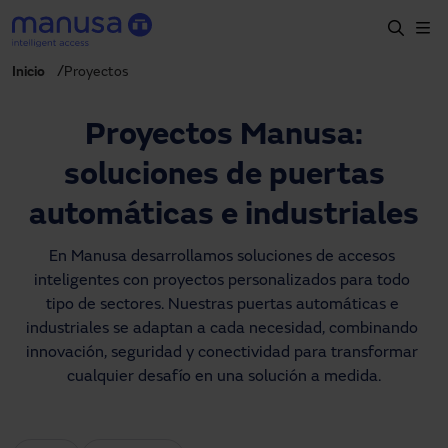
Pasar al contenido principal
Inicio
Proyectos
Inicio
Productos y sectores
Proyectos Manusa:
Servicios
soluciones de puertas
Prescripción
automáticas e industriales
Proyectos
En Manusa desarrollamos soluciones de accesos 
inteligentes con proyectos personalizados para todo 
Blog
tipo de sectores. Nuestras puertas automáticas e 
industriales se adaptan a cada necesidad, combinando 
Sobre nosotros
innovación, seguridad y conectividad para transformar 
cualquier desafío en una solución a medida.
ES
900827700
manusa@manusa.com