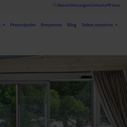
Buscar
Descargas
Contacto
Mi área
s
Prescripción
Proyectos
Blog
Sobre nosotros
Puertas automáticas
Puertas industriales
Con