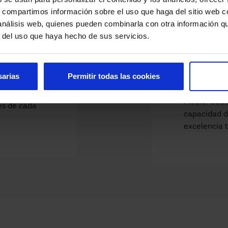
s, compartimos información sobre el uso que haga del sitio web 
ciales en
Casos d
 análisis web, quienes pueden combinarla con otra información q
r del uso que haya hecho de sus servicios.
Nuestros si
puertas aut
nte en
encuentran 
hina, y
sarias
Permitir todas las cookies
edificios co
e 90 países.
público en 
adaptados a
Medio. Cada 
es de cada
capacidad d
excelencia t